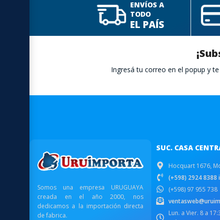
ENVÍOS A
TODO
EL PAÍS
¡Sub
Ingresá tu correo en el popup y 
SUC. CASA CENTR
Hocquart 1676, M
(+598) 2924 8388 i
Somos una empresa URUGUAYA
(+598) 97 955 738
creada en el año 2000, nos
ventasweb@uruim
dedicamos a la importación directa
Lun. a Vier. 8 a 17
de fabrica.