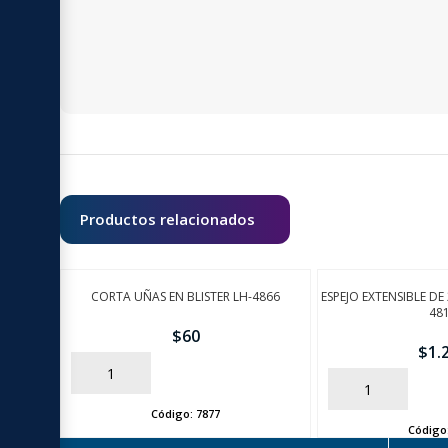
Productos relacionados
CORTA UÑAS EN BLISTER LH-4866
ESPEJO EXTENSIBLE D
48
$
60
$
1.
AÑADIR
AÑADIR
Código:
7877
Código