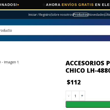
🎯
AHORA
ENVÍOS GRATIS
EN ELECTRO SEL
Iniciar / Registro
Sobre nosotros
Productos
Novedades
Últ
ACCESORIOS 
CHICO LH-488
$
112