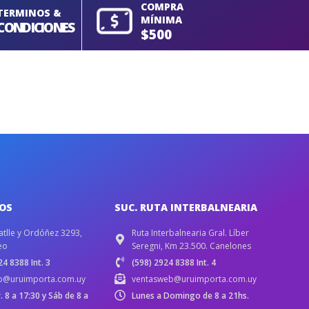
COMPRA
TERMINOS &
MÍNIMA
CONDICIONES
$500
IOS
SUC. RUTA INTERBALNEARIA
atlle y Ordóñez 3293,
Ruta Interbalnearia Gral. Líber
eo
Seregni, Km 23.500. Canelones
4 8388 Int. 3
(598) 2924 8388 Int. 4
b@uruimporta.com.uy
ventasweb@uruimporta.com.uy
r. 8 a 17:30 y Sáb de 8 a
Lunes a Domingo de 8 a 21hs.