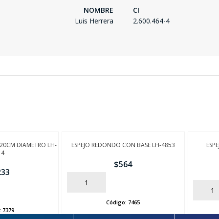
NOMBRE
CI
Luis Herrera
2.600.464-4
E 20CM DIAMETRO LH-
ESPEJO REDONDO CON BASE LH-4853
ESPE
14
$
564
233
AÑADIR
AÑADIR
Código:
7465
:
7379