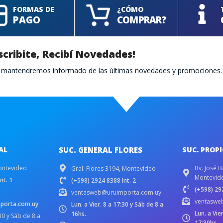
FORMAS DE
¿CÓMO
PAGO
COMPRAR?
scribite, Recibí Novedades!
te mantendremos informado de las últimas novedades y promociones.
AL
SUC. GENERAL FLORES
SUC. PROP
ontevideo
Bv. José B
Gral. Flores 3194, Montevideo
Montevid
nt. 1
(+598) 2924 8388 Int. 2
(+598) 292
ventasweb@uruimporta.com.uy
ventaswe
porta.com.uy
Lun. a Vier. 8 a 17:30 y Sáb de 8 a
Lun. a Vie
16hs.
:30 y Sáb de 8 a
17:30hs.