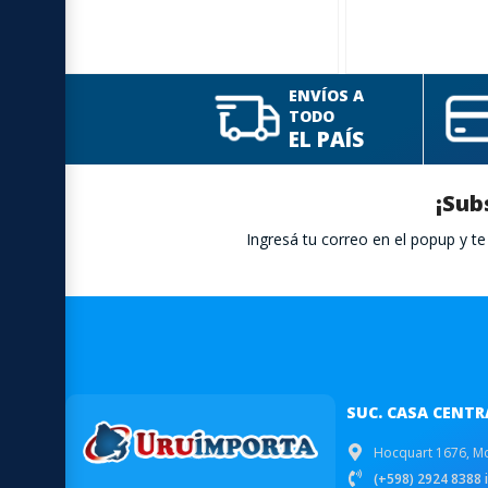
ENVÍOS A
TODO
EL PAÍS
¡Sub
Ingresá tu correo en el popup y 
SUC. CASA CENTR
Hocquart 1676, M
(+598) 2924 8388 i