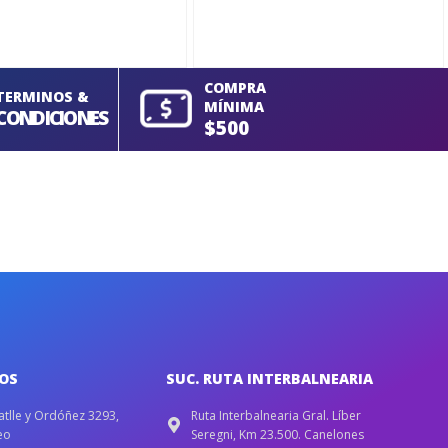
COMPRA
TERMINOS &
MÍNIMA
CONDICIONES
$500
IOS
SUC. RUTA INTERBALNEARIA
atlle y Ordóñez 3293,
Ruta Interbalnearia Gral. Líber
eo
Seregni, Km 23.500. Canelones