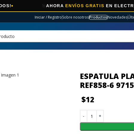
🎯
AHORA
ENVÍOS GRATIS
EN ELECTRO SELEC
Iniciar / Registro
Sobre nosotros
Productos
Novedades
Últ
ESPATULA PL
REF858-6 971
$
12