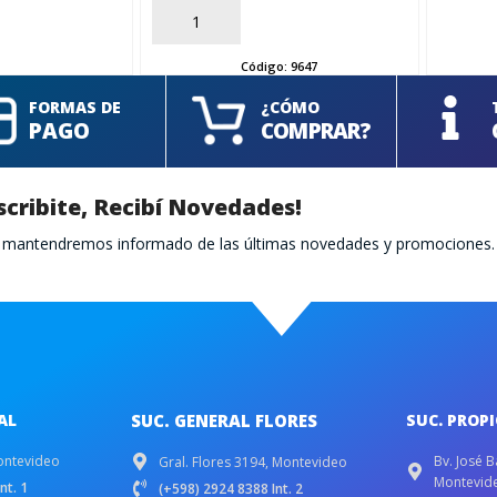
AÑADIR
Código:
9647
FORMAS DE
¿CÓMO
PAGO
COMPRAR?
scribite, Recibí Novedades!
te mantendremos informado de las últimas novedades y promociones.
AL
SUC. GENERAL FLORES
SUC. PROP
ontevideo
Bv. José B
Gral. Flores 3194, Montevideo
Montevid
nt. 1
(+598) 2924 8388 Int. 2