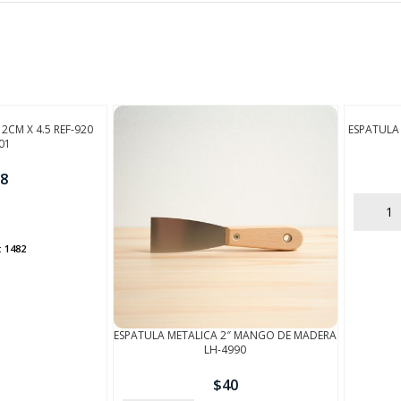
FINALIZÁ TU COMPRA
CM X 4.5 REF-920
ESPATULA
01
8
AÑADIR
:
1482
ESPATULA METALICA 2″ MANGO DE MADERA
LH-4990
$
40