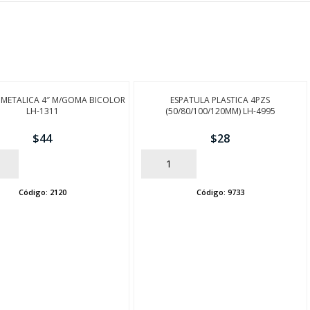
 METALICA 4″ M/GOMA BICOLOR
ESPATULA PLASTICA 4PZS
LH-1311
(50/80/100/120MM) LH-4995
$
44
$
28
AÑADIR
Código:
2120
Código:
9733