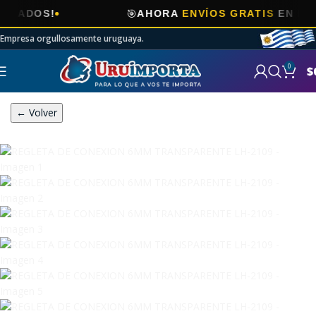
🎯
OS!
AHORA
ENVÍOS GRATIS
EN ELECTRO
Empresa orgullosamente uruguaya.
0
$
← Volver