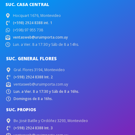
SUC. CASA CENTRAL
Hocquart 1676, Montevideo
(+598) 2924 8388 int. 1
(+598) 97 955 738
ventasweb@uruimporta.com.uy
Lun. a Vier. 8 a 17:30 y Sáb de 8 a 14hs.
SUC. GENERAL FLORES
Gral. Flores 3194, Montevideo
(+598) 2924 8388 Int. 2
ventasweb@uruimporta.com.uy
Lun. a Vier. 8 a 17:30 y Sáb de 8 a 16hs.
Domingos de 8 a 16hs.
SUC. PROPIOS
Bv. José Batlle y Ordóñez 3293, Montevideo
(+598) 2924 8388 Int. 3