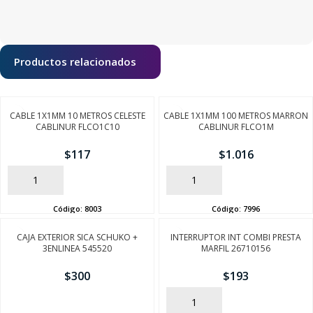
Productos relacionados
CABLE 1X1MM 10 METROS CELESTE
CABLE 1X1MM 100 METROS MARRON
CABLINUR FLCO1C10
CABLINUR FLCO1M
$
117
$
1.016
AÑADIR
AÑADIR
Código:
8003
Código:
7996
CAJA EXTERIOR SICA SCHUKO +
INTERRUPTOR INT COMBI PRESTA
3ENLINEA 545520
MARFIL 26710156
$
300
$
193
AÑADIR
AÑADIR