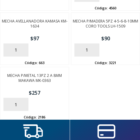
Código:
4560
MECHA AVELLANADORA KAMASA KM-
MECHA P/MADERA 5PZ 4-5-6-8-10MM
1634
CORO TOOLS LH-1509
$
97
$
90
AÑADIR
AÑADIR
SEGUÍ COMPRANDO
Código:
663
Código:
3221
FINALIZÁ TU COMPRA
MECHA P/METAL 13PZ 2 A 8MM
MAKAWA MK-0363
$
257
AÑADIR
Código:
2186