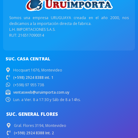
Somos una empresa URUGUAYA creada en el año 2000, nos
dedicamos a la importación directa de fabrica.
L.H. IMPORTACIONES S.A.S.
RUT: 216517090014
SUC. CASA CENTRAL
Hocquart 1676, Montevideo
(+598) 2924 8388 int. 1
(+598) 97 955 738
ventasweb@uruimporta.com.uy
Lun. a Vier. 8 a 17:30 y Sáb de 8 a 14hs.
SUC. GENERAL FLORES
Gral. Flores 3194, Montevideo
(+598) 2924 8388 Int. 2