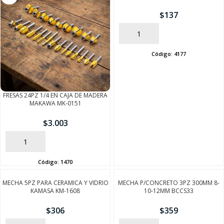
$
137
AÑADIR
Código:
4177
FRESAS 24PZ 1/4 EN CAJA DE MADERA
MAKAWA MK-0151
$
3.003
AÑADIR
Código:
1470
MECHA 5PZ PARA CERAMICA Y VIDRIO
MECHA P/CONCRETO 3PZ 300MM 8-
SEGUÍ COMPRANDO
KAMASA KM-1608
10-12MM BCCS33
$
306
$
359
FINALIZÁ TU COMPRA