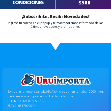
CONDICIONES
$500
¡Subscribite, Recibí Novedades!
Ingresá tu correo en el popup y te mantendremos informado de las
últimas novedades y promociones.
Somos una empresa URUGUAYA creada en el año 2000, nos
dedicamos a la importación directa de fabrica.
L.H. IMPORTACIONES S.A.S.
RUT: 216517090014