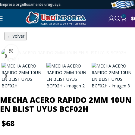
Empresa orgullosamente uruguaya.
0
$
← Volver
Click to enlarge
MECHA ACERO RAPIDO 2MM 10UN
EN BLIST UYUS BCF02H
$
68