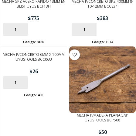
MECHA 5PZ ACERO RAPIDO 13MM EN
MECHA P/CONCRETO 3PZ 400MM 8-
BLIST UYUS BCF13H
10-12MM BCCS34
$
775
$
383
AÑADIR
AÑADIR
Código:
3186
Código:
1074
MECHA P/CONCRETO 6MM X 100MM
UYUSTOOLS BCC06U
$
26
AÑADIR
Código:
490
MECHA P/MADERA PLANA 5/8″
UYUSTOOLS BCP508
$
50