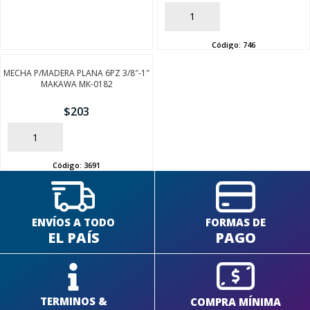
AÑADIR
Código:
746
MECHA P/MADERA PLANA 6PZ 3/8″-1″
SEGUÍ COMPRANDO
MAKAWA MK-0182
$
203
FINALIZÁ TU COMPRA
AÑADIR
Código:
3691
ENVÍOS A TODO
FORMAS DE
EL PAÍS
PAGO
TERMINOS &
COMPRA MÍNIMA