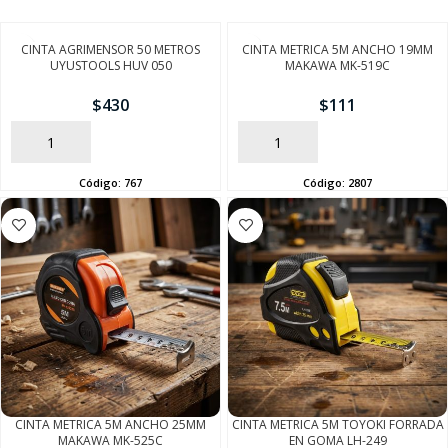
CINTA AGRIMENSOR 50 METROS
CINTA METRICA 5M ANCHO 19MM
UYUSTOOLS HUV 050
MAKAWA MK-519C
$
430
$
111
AÑADIR
AÑADIR
Código:
767
Código:
2807
CINTA METRICA 5M ANCHO 25MM
CINTA METRICA 5M TOYOKI FORRADA
MAKAWA MK-525C
EN GOMA LH-249