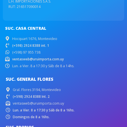
L.H. IMPORTACIONES S.A.S.
RUT: 216517090014
SUC. CASA CENTRAL
Hocquart 1676, Montevideo
(+598) 2924 8388 int. 1
(+598) 97 955 738
ventasweb@uruimporta.com.uy
Lun. a Vier. 8 a 17:30 y Sáb de 8 a 14hs.
SUC. GENERAL FLORES
Gral. Flores 3194, Montevideo
(+598) 2924 8388 Int. 2
ventasweb@uruimporta.com.uy
Lun. a Vier. 8 a 17:30 y Sáb de 8 a 16hs.
Domingos de 8 a 16hs.