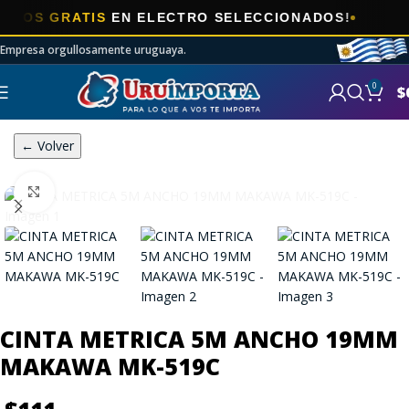

S GRATIS
EN ELECTRO SELECCIONADOS!
Empresa orgullosamente uruguaya.
0
$
← Volver
Click to enlarge
CINTA METRICA 5M ANCHO 19MM
MAKAWA MK-519C