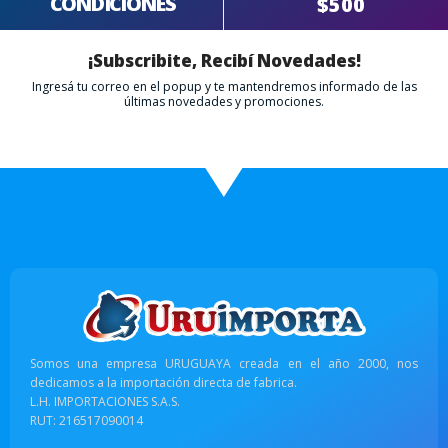
CONDICIONES
$500
¡Subscribite, Recibí Novedades!
Ingresá tu correo en el popup y te mantendremos informado de las
últimas novedades y promociones.
Somos una empresa URUGUAYA creada en el año 2000, nos
dedicamos a la importación directa de fabrica.
L.H. IMPORTACIONES S.A.S.
RUT: 216517090014