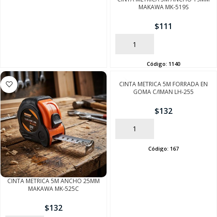
MAKAWA MK-519S
$
111
AÑADIR
Código:
1140
CINTA METRICA 5M FORRADA EN
GOMA C/IMAN LH-255
$
132
AÑADIR
Código:
167
SEGUÍ COMPRANDO
CINTA METRICA 5M ANCHO 25MM
FINALIZÁ TU COMPRA
MAKAWA MK-525C
$
132