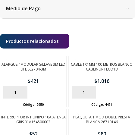
Medio de Pago
Productos relacionados
ALARGUE 4MODULAR S/LLAVE 3M LED
CABLE 1X1MM 100 METROS BLANCO
LIFE SL2704-3M
CABLINUR FLCO1B
$
421
$
1.016
AÑADIR
AÑADIR
Código:
2950
Código:
4471
INTERRUPTOR INT UNIPO 10A ATENEA
PLAQUETA 1 MOD DOBLE PRESTA
GRIS 91A154500002
BLANCA 26710146
$
52
$
80