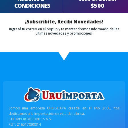
CONDICIONES
$500
¡Subscribite, Recibí Novedades!
Ingresá tu correo en el popup y te mantendremos informado de las
últimas novedades y promociones.
Somos una empresa URUGUAYA creada en el año 2000, nos
dedicamos a la importación directa de fabrica.
L.H. IMPORTACIONES S.A.S.
RUT: 216517090014