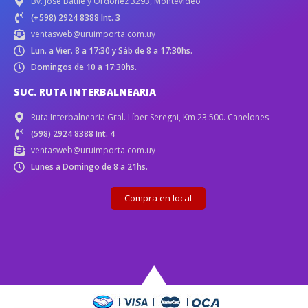
Bv. José Batlle y Ordóñez 3293, Montevideo
(+598) 2924 8388 Int. 3
ventasweb@uruimporta.com.uy
Lun. a Vier. 8 a 17:30 y Sáb de 8 a 17:30hs.
Domingos de 10 a 17:30hs.
SUC. RUTA INTERBALNEARIA
Ruta Interbalnearia Gral. Líber Seregni, Km 23.500. Canelones
(598) 2924 8388 Int. 4
ventasweb@uruimporta.com.uy
Lunes a Domingo de 8 a 21hs.
Compra en local