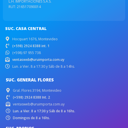
L.H. IMPORTACIONES S.A.S.
RUT: 216517090014
SUC. CASA CENTRAL
Hocquart 1676, Montevideo
(+598) 2924 8388 int. 1
(+598) 97 955 738
ventasweb@uruimporta.com.uy
Lun. a Vier. 8 a 17:30 y Sáb de 8 a 14hs.
SUC. GENERAL FLORES
Gral. Flores 3194, Montevideo
(+598) 2924 8388 Int. 2
ventasweb@uruimporta.com.uy
Lun. a Vier. 8 a 17:30 y Sáb de 8 a 16hs.
Domingos de 8 a 16hs.