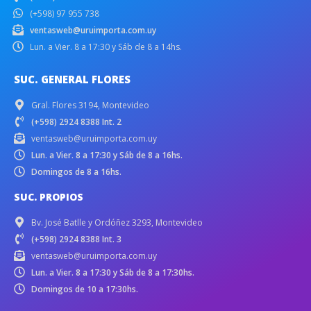
(+598) 97 955 738
ventasweb@uruimporta.com.uy
Lun. a Vier. 8 a 17:30 y Sáb de 8 a 14hs.
SUC. GENERAL FLORES
Gral. Flores 3194, Montevideo
(+598) 2924 8388 Int. 2
ventasweb@uruimporta.com.uy
Lun. a Vier. 8 a 17:30 y Sáb de 8 a 16hs.
Domingos de 8 a 16hs.
SUC. PROPIOS
Bv. José Batlle y Ordóñez 3293, Montevideo
(+598) 2924 8388 Int. 3
ventasweb@uruimporta.com.uy
Lun. a Vier. 8 a 17:30 y Sáb de 8 a 17:30hs.
Domingos de 10 a 17:30hs.