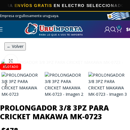
A
ENVÍOS GRATIS
EN ELECTRO SELECCIONADOS!
Empresa orgullosamente uruguaya.
0
$
← Volver
Click to enlarge
AGOTADO
PROLONGADOR 3/8 3PZ PARA
CRICKET MAKAWA MK-0723