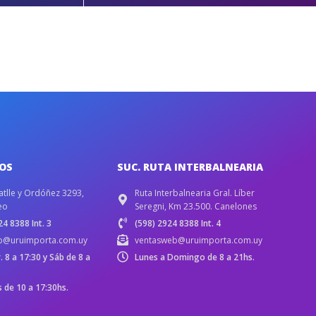
IOS
SUC. RUTA INTERBALNEARIA
atlle y Ordóñez 3293,
Ruta Interbalnearia Gral. Líber
eo
Seregni, Km 23.500. Canelones
4 8388 Int. 3
(598) 2924 8388 Int. 4
b@uruimporta.com.uy
ventasweb@uruimporta.com.uy
r. 8 a 17:30 y Sáb de 8 a
Lunes a Domingo de 8 a 21hs.
de 10 a 17:30hs.