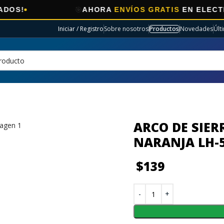
🎯
AHORA
ENVÍOS GRATIS
EN ELECTRO SELE
Iniciar / Registro
Sobre nosotros
Productos
Novedades
Últ
ARCO DE SIER
NARANJA LH-
$
139