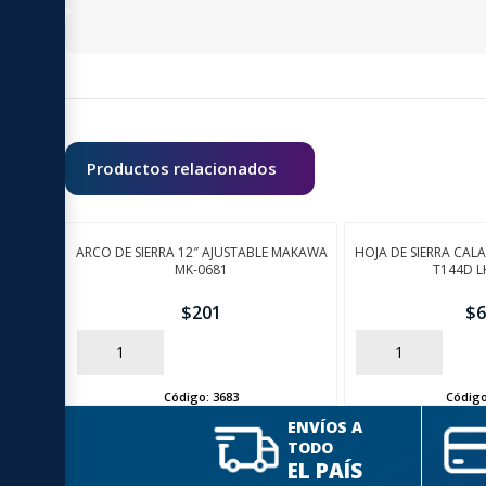
Productos relacionados
ARCO DE SIERRA 12″ AJUSTABLE MAKAWA
HOJA DE SIERRA CA
MK-0681
T144D L
$
201
$
6
AÑADIR
AÑADIR
Código:
3683
Códig
ENVÍOS A
TODO
EL PAÍS