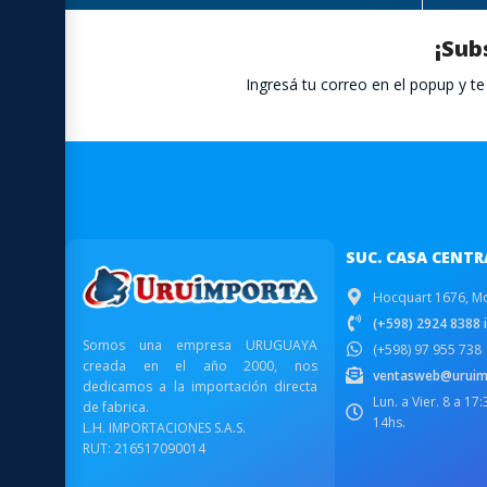
¡Sub
Ingresá tu correo en el popup y 
SUC. CASA CENTR
Hocquart 1676, M
(+598) 2924 8388 i
Somos una empresa URUGUAYA
(+598) 97 955 738
creada en el año 2000, nos
ventasweb@uruim
dedicamos a la importación directa
Lun. a Vier. 8 a 17
de fabrica.
14hs.
L.H. IMPORTACIONES S.A.S.
RUT: 216517090014