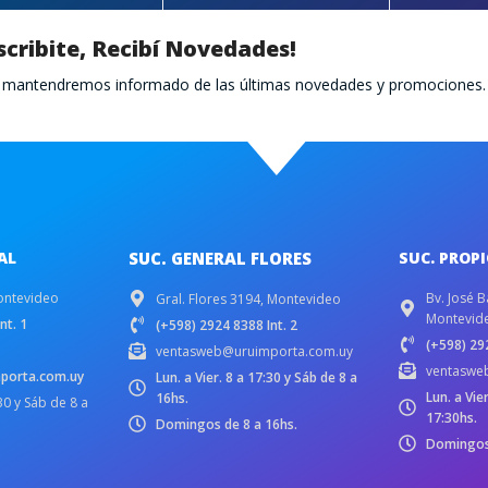
scribite, Recibí Novedades!
te mantendremos informado de las últimas novedades y promociones.
AL
SUC. GENERAL FLORES
SUC. PROP
ontevideo
Bv. José B
Gral. Flores 3194, Montevideo
Montevid
nt. 1
(+598) 2924 8388 Int. 2
(+598) 292
ventasweb@uruimporta.com.uy
ventaswe
porta.com.uy
Lun. a Vier. 8 a 17:30 y Sáb de 8 a
Lun. a Vie
16hs.
:30 y Sáb de 8 a
17:30hs.
Domingos de 8 a 16hs.
Domingos 