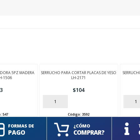
LADORA 5PZ MADERA
SERRUCHO PARA CORTAR PLACAS DE YESO
SERRUCHO
H-1506
LH-2171
3
$
104
AÑADIR
AÑADIR
o:
547
Código:
3592
FORMAS DE
¿CÓMO
PAGO
COMPRAR?