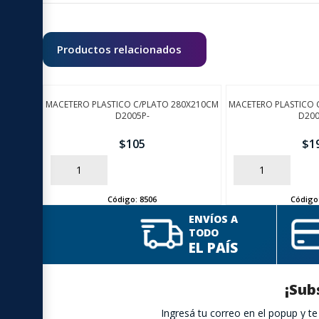
Productos relacionados
MACETERO PLASTICO C/PLATO 280X210CM
MACETERO PLASTICO 
D2005P-
D200
$
105
$
1
AÑADIR
AÑADIR
Código:
8506
Código
ENVÍOS A
TODO
EL PAÍS
¡Sub
Ingresá tu correo en el popup y 