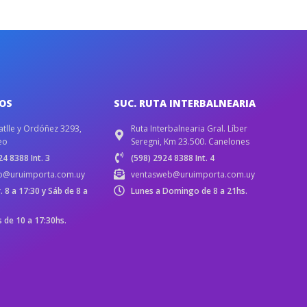
IOS
SUC. RUTA INTERBALNEARIA
atlle y Ordóñez 3293,
Ruta Interbalnearia Gral. Líber
eo
Seregni, Km 23.500. Canelones
4 8388 Int. 3
(598) 2924 8388 Int. 4
b@uruimporta.com.uy
ventasweb@uruimporta.com.uy
r. 8 a 17:30 y Sáb de 8 a
Lunes a Domingo de 8 a 21hs.
de 10 a 17:30hs.