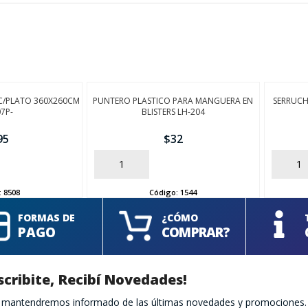
C/PLATO 360X260CM
PUNTERO PLASTICO PARA MANGUERA EN
SERRUC
7P-
BLISTERS LH-204
95
$
32
AÑADIR
AÑADIR
:
8508
Código:
1544
FORMAS DE
¿CÓMO
PAGO
COMPRAR?
scribite, Recibí Novedades!
te mantendremos informado de las últimas novedades y promociones.