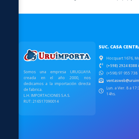
SUC. CASA CENTR
Hocquart 1676, M
(+598) 2924 8388 i
Somos una empresa URUGUAYA
(+598) 97 955 738
creada en el año 2000, nos
ventasweb@uruim
dedicamos a la importación directa
Lun. a Vier. 8 a 17
de fabrica.
14hs.
L.H. IMPORTACIONES S.A.S.
RUT: 216517090014