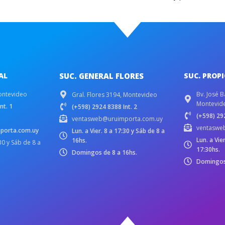
AL
SUC. GENERAL FLORES
SUC. PROP
ontevideo
Bv. José B
Gral. Flores 3194, Montevideo
Montevid
nt. 1
(+598) 2924 8388 Int. 2
(+598) 292
ventasweb@uruimporta.com.uy
ventaswe
porta.com.uy
Lun. a Vier. 8 a 17:30 y Sáb de 8 a
Lun. a Vie
16hs.
:30 y Sáb de 8 a
17:30hs.
Domingos de 8 a 16hs.
Domingos 