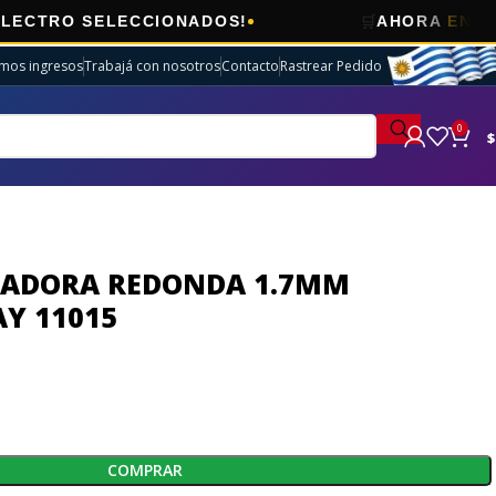
🛒
 SELECCIONADOS!
AHORA
ENVÍOS GRAT
imos ingresos
Trabajá con nosotros
Contacto
Rastrear Pedido
0
$
EADORA REDONDA 1.7MM
Y 11015
COMPRAR