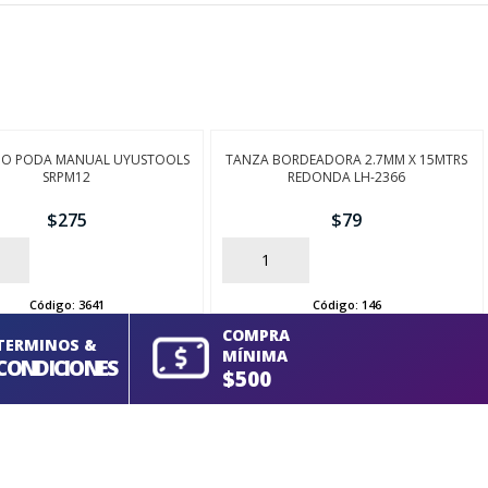
HO PODA MANUAL UYUSTOOLS
TANZA BORDEADORA 2.7MM X 15MTRS
SRPM12
REDONDA LH-2366
$
275
$
79
AÑADIR
Código:
3641
Código:
146
COMPRA
TERMINOS &
MÍNIMA
CONDICIONES
$500