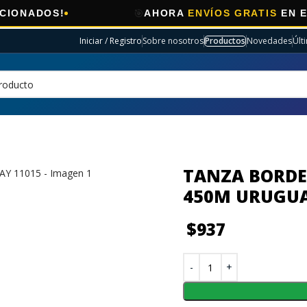
🎯
OS!
AHORA
ENVÍOS GRATIS
EN ELECTRO
Iniciar / Registro
Sobre nosotros
Productos
Novedades
Últ
TANZA BORD
450M URUGUA
$
937