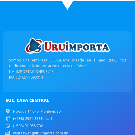
Somos una empresa URUGUAYA creada en el año 2000, nos
dedicamos a la importación directa de fabrica.
L.H. IMPORTACIONES S.A.S.
RUT: 216517090014
SUC. CASA CENTRAL
Hocquart 1676, Montevideo
(+598) 2924 8388 int. 1
(+598) 97 955 738
ventasweb@uruimporta.com.uy