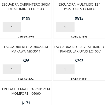
ESCUADRA CARPINTERO 30CM
ESCUADRA MULTIUSO 12¨
DE ALUMINIO LH-2143
UYUSTOOLS ECM030
$
199
$
813
AÑADIR
AÑADIR
Código:
3461
Código:
4596
ESCUADRA REGLA 30X20CM
ESCUADRA REGLA 7″ ALUMINIO
MAKAWA MK-3011
TRIANGULAR UYUS ECT007
$
86
$
293
SEGUÍ COMPRANDO
AÑADIR
AÑADIR
FINALIZÁ TU COMPRA
Código:
3255
Código:
1605
FRETACHO MADERA 7.5X12CM
MOMFORT 406060
$
171