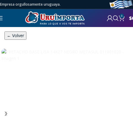
Empresa orgullosamente uruguaya.
0
$
← Volver