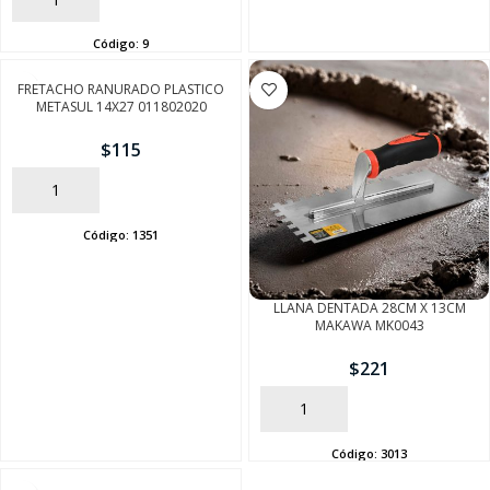
Código:
9
FRETACHO RANURADO PLASTICO
METASUL 14X27 011802020
$
115
AÑADIR
Código:
1351
LLANA DENTADA 28CM X 13CM
SEGUÍ COMPRANDO
MAKAWA MK0043
$
221
FINALIZÁ TU COMPRA
AÑADIR
Código:
3013