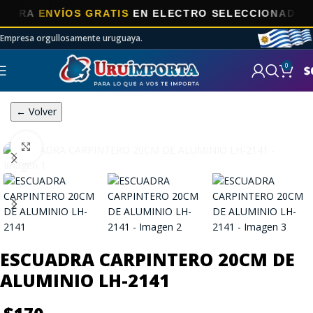
A
ENVÍOS GRATIS
EN ELECTRO SELECCIONADOS!
Empresa orgullosamente uruguaya.
0
$
← Volver
Click to enlarge
ESCUADRA CARPINTERO 20CM DE
ALUMINIO LH-2141