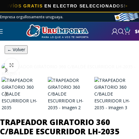
ÍOS GRATIS
EN ELECTRO SELECCIONADOS!
Empresa orgullosamente uruguaya.
0
$
← Volver
Click to enlarge
TRAPEADOR GIRATORIO 360
C/BALDE ESCURRIDOR LH-2035