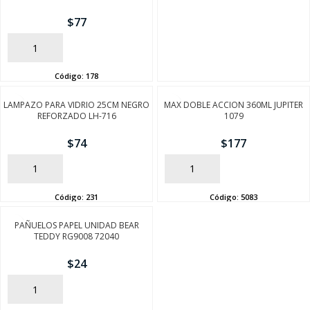
$
77
AÑADIR
Código:
178
LAMPAZO PARA VIDRIO 25CM NEGRO
MAX DOBLE ACCION 360ML JUPITER
REFORZADO LH-716
1079
$
74
$
177
SEGUÍ COMPRANDO
AÑADIR
AÑADIR
FINALIZÁ TU COMPRA
Código:
231
Código:
5083
PAÑUELOS PAPEL UNIDAD BEAR
TEDDY RG9008 72040
$
24
AÑADIR