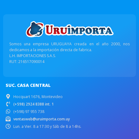
Somos una empresa URUGUAYA creada en el año 2000, nos
dedicamos a la importación directa de fabrica.
L.H. IMPORTACIONES S.A.S.
RUT: 216517090014
SUC. CASA CENTRAL
Hocquart 1676, Montevideo
(+598) 2924 8388 int. 1
(+598) 97 955 738
ventasweb@uruimporta.com.uy
Lun. a Vier. 8 a 17:30 y Sáb de 8 a 14hs.