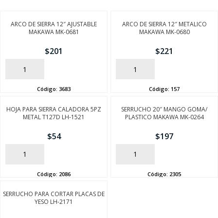
ARCO DE SIERRA 12″ AJUSTABLE
ARCO DE SIERRA 12″ METALICO
MAKAWA MK-0681
MAKAWA MK-0680
$
201
$
221
AÑADIR
AÑADIR
Código:
3683
Código:
157
HOJA PARA SIERRA CALADORA 5PZ
SERRUCHO 20″ MANGO GOMA/
METAL T127D LH-1521
PLASTICO MAKAWA MK-0264
$
54
$
197
AÑADIR
AÑADIR
Código:
2086
Código:
2305
SERRUCHO PARA CORTAR PLACAS DE
YESO LH-2171