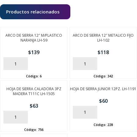
Productos relacionados
ARCO DE SIERRA 12″ M/PLASTICO
ARCO DE SIERRA 12″ METALICO FIJO
NARANJA LH-59
LH-102
$
139
$
118
AÑADIR
AÑADIR
Código:
6
Código:
342
HOJA DE SIERRA CALADORA 3PZ
HOJA DE SIERRA JUNIOR 12PZ. LH-1191
MADERA T111C LH-1505
$
60
$
63
AÑADIR
AÑADIR
Código:
228
Código:
756