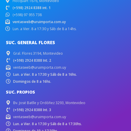
Hocquart 1676, Montevideo
(+598) 2924 8388 int. 1
(+598) 97 955 738
ventasweb@uruimporta.com.uy
Lun. a Vier. 8 a 17:30 y Sáb de 8 a 14hs.
SUC. GENERAL FLORES
Gral. Flores 3194, Montevideo
(+598) 2924 8388 Int. 2
ventasweb@uruimporta.com.uy
Lun. a Vier. 8 a 17:30 y Sáb de 8 a 16hs.
Domingos de 8 a 16hs.
SUC. PROPIOS
Bv. José Batlle y Ordóñez 3293, Montevideo
(+598) 2924 8388 Int. 3
ventasweb@uruimporta.com.uy
Lun. a Vier. 8 a 17:30 y Sáb de 8 a 17:30hs.
Domingos de 10 a 17:30hs.