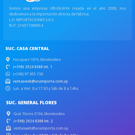
Somos una empresa URUGUAYA creada en el año 2000, nos
dedicamos a la importación directa de fabrica.
L.H. IMPORTACIONES S.A.S.
RUT: 216517090014
SUC. CASA CENTRAL
Hocquart 1676, Montevideo
(+598) 2924 8388 int. 1
(+598) 97 955 738
ventasweb@uruimporta.com.uy
Lun. a Vier. 8 a 17:30 y Sáb de 8 a 14hs.
SUC. GENERAL FLORES
Gral. Flores 3194, Montevideo
(+598) 2924 8388 Int. 2
ventasweb@uruimporta.com.uy