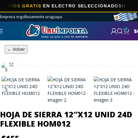
ÍOS GRATIS
EN ELECTRO SELECCIONADOS!
Empresa orgullosamente uruguaya.
0
$
← Volver
Click to enlarge
HOJA DE SIERRA 12″X12 UNID 24D
FLEXIBLE HOM012