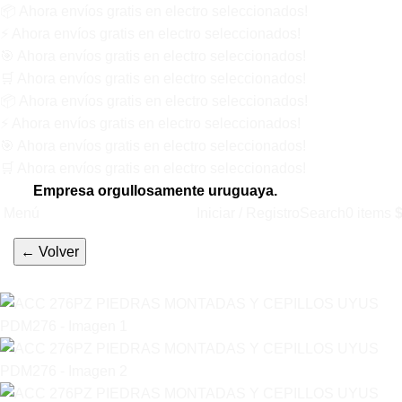
📦
Ahora
envíos gratis
en electro seleccionados!
⚡
Ahora
envíos gratis
en electro seleccionados!
🎯
Ahora
envíos gratis
en electro seleccionados!
🛒
Ahora
envíos gratis
en electro seleccionados!
📦
Ahora
envíos gratis
en electro seleccionados!
⚡
Ahora
envíos gratis
en electro seleccionados!
🎯
Ahora
envíos gratis
en electro seleccionados!
🛒
Ahora
envíos gratis
en electro seleccionados!
Empresa orgullosamente uruguaya.
Menú
Iniciar / Registro
Search
0
items
← Volver