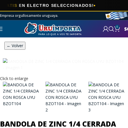
🎯
IS
EN ELECTRO SELECCIONADOS!
AHOR
Empresa orgullosamente uruguaya.
0
$
← Volver
Click to enlarge
BANDOLA DE ZINC 1/4 CERRADA