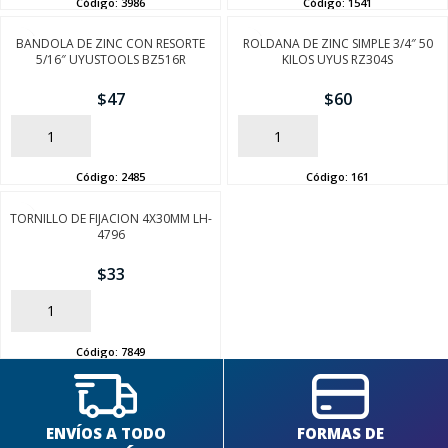
Código:
3986
Código:
1541
BANDOLA DE ZINC CON RESORTE
ROLDANA DE ZINC SIMPLE 3/4″ 50
5/16″ UYUSTOOLS BZ516R
KILOS UYUS RZ304S
$
47
$
60
AÑADIR
AÑADIR
Código:
2485
Código:
161
TORNILLO DE FIJACION 4X30MM LH-
4796
$
33
AÑADIR
Código:
7849
ENVÍOS A TODO
FORMAS DE