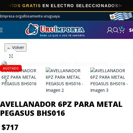
ÍOS GRATIS
EN ELECTRO SELECCIONADOS!
Empresa orgullosamente uruguaya.
0
$
← Volver
Click to enlarge
AGOTADO
AVELLANADOR 6PZ PARA METAL
PEGASUS BHS016
$
717