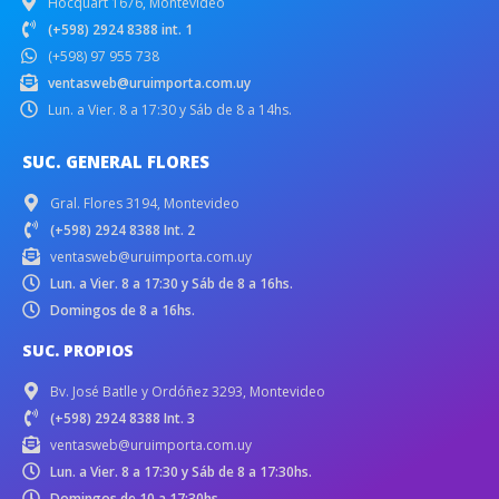
Hocquart 1676, Montevideo
(+598) 2924 8388 int. 1
(+598) 97 955 738
ventasweb@uruimporta.com.uy
Lun. a Vier. 8 a 17:30 y Sáb de 8 a 14hs.
SUC. GENERAL FLORES
Gral. Flores 3194, Montevideo
(+598) 2924 8388 Int. 2
ventasweb@uruimporta.com.uy
Lun. a Vier. 8 a 17:30 y Sáb de 8 a 16hs.
Domingos de 8 a 16hs.
SUC. PROPIOS
Bv. José Batlle y Ordóñez 3293, Montevideo
(+598) 2924 8388 Int. 3
ventasweb@uruimporta.com.uy
Lun. a Vier. 8 a 17:30 y Sáb de 8 a 17:30hs.
Domingos de 10 a 17:30hs.