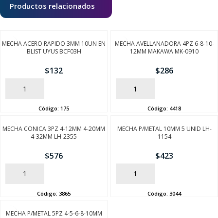
Productos relacionados
MECHA ACERO RAPIDO 3MM 10UN EN
MECHA AVELLANADORA 4PZ 6-8-10-
BLIST UYUS BCF03H
12MM MAKAWA MK-0910
$
132
$
286
AÑADIR
AÑADIR
Código:
175
Código:
4418
MECHA CONICA 3PZ 4-12MM 4-20MM
MECHA P/METAL 10MM 5 UNID LH-
4-32MM LH-2355
1154
$
576
$
423
AÑADIR
AÑADIR
Código:
3865
Código:
3044
MECHA P/METAL 5PZ 4-5-6-8-10MM