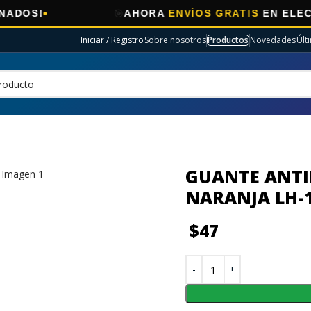
🎯
AHORA
ENVÍOS GRATIS
EN ELECTRO SELE
Iniciar / Registro
Sobre nosotros
Productos
Novedades
Últ
GUANTE ANTI
NARANJA LH-
$
47