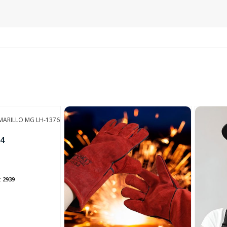
SEGUÍ COMPRANDO
FINALIZÁ TU COMPRA
MARILLO MG LH-1376
4
:
2939