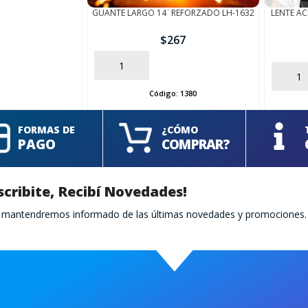
GUANTE LARGO 14¨REFORZADO LH-1632
LENTE A
$
267
AÑADIR
AÑADIR
Código:
1380
FORMAS DE
¿CÓMO
PAGO
COMPRAR?
scribite, Recibí Novedades!
te mantendremos informado de las últimas novedades y promociones.