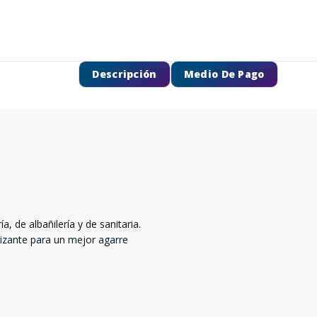
Descripción
Medio De Pago
a, de albañilería y de sanitaria.
SEGUÍ COMPRANDO
izante para un mejor agarre
FINALIZÁ TU COMPRA