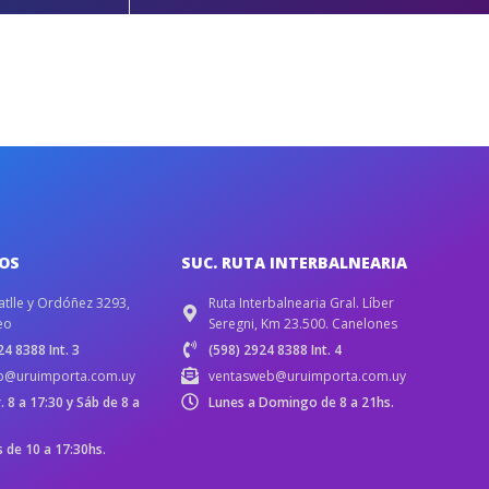
IOS
SUC. RUTA INTERBALNEARIA
atlle y Ordóñez 3293,
Ruta Interbalnearia Gral. Líber
eo
Seregni, Km 23.500. Canelones
4 8388 Int. 3
(598) 2924 8388 Int. 4
b@uruimporta.com.uy
ventasweb@uruimporta.com.uy
r. 8 a 17:30 y Sáb de 8 a
Lunes a Domingo de 8 a 21hs.
de 10 a 17:30hs.