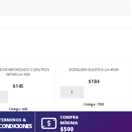
ADOR REFORZADO C/2FILTROS
RODILLERA ELASTICA LH-4509
NP306 LH-309
$
184
$
145
AÑADIR
Código:
7353
Código:
642
COMPRA
TERMINOS &
MÍNIMA
CONDICIONES
$500