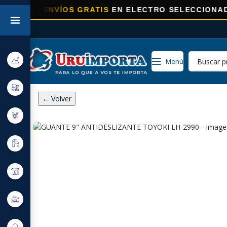
RA
ENVÍOS GRATIS
EN ELECTRO SELECCIONADOS!
Menú
← Volver