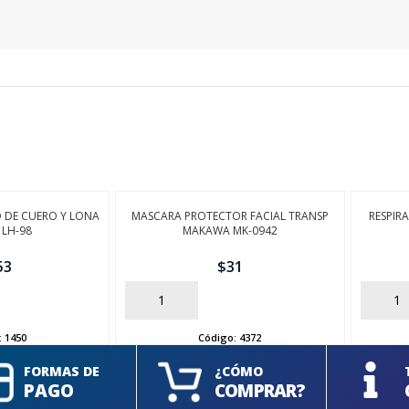
 DE CUERO Y LONA
MASCARA PROTECTOR FACIAL TRANSP
RESPIR
 LH-98
MAKAWA MK-0942
53
$
31
AÑADIR
AÑADIR
:
1450
Código:
4372
FORMAS DE
¿CÓMO
PAGO
COMPRAR?