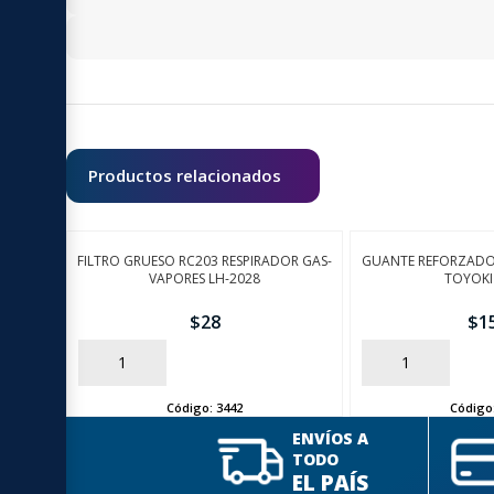
Productos relacionados
FILTRO GRUESO RC203 RESPIRADOR GAS-
GUANTE REFORZADO
VAPORES LH-2028
TOYOKI
$
28
$
1
AÑADIR
AÑADIR
Código:
3442
Código
ENVÍOS A
TODO
EL PAÍS