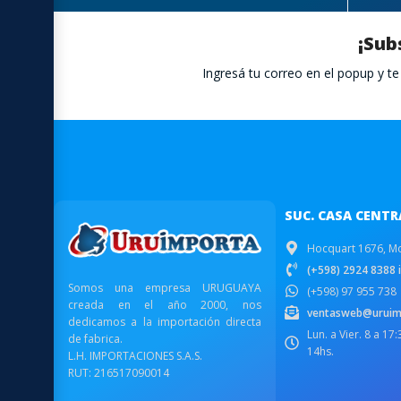
¡Sub
Ingresá tu correo en el popup y 
SUC. CASA CENTR
Hocquart 1676, M
(+598) 2924 8388 i
Somos una empresa URUGUAYA
(+598) 97 955 738
creada en el año 2000, nos
ventasweb@uruim
dedicamos a la importación directa
Lun. a Vier. 8 a 17
de fabrica.
14hs.
L.H. IMPORTACIONES S.A.S.
RUT: 216517090014