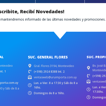
scribite, Recibí Novedades!
te mantendremos informado de las últimas novedades y promociones.
AL
SUC. GENERAL FLORES
SUC. PROP
ontevideo
Bv. José B
Gral. Flores 3194, Montevideo
Montevid
nt. 1
(+598) 2924 8388 Int. 2
(+598) 292
ventasweb@uruimporta.com.uy
ventaswe
porta.com.uy
Lun. a Vier. 8 a 17:30 y Sáb de 8 a
Lun. a Vie
16hs.
:30 y Sáb de 8 a
17:30hs.
Domingos de 8 a 16hs.
Domingos 