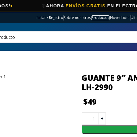
🎯
AHORA
ENVÍOS GRATIS
EN ELECTRO SELE
Iniciar / Registro
Sobre nosotros
Productos
Novedades
Últ
GUANTE 9″ A
LH-2990
$
49