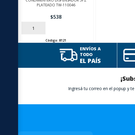
CONDIMENTERO DISPENSADOR 5PZ
PLATEADO TW-110046
$
538
AÑADIR
Código:
8121
ENVÍOS A
TODO
EL PAÍS
¡Sub
Ingresá tu correo en el popup y 