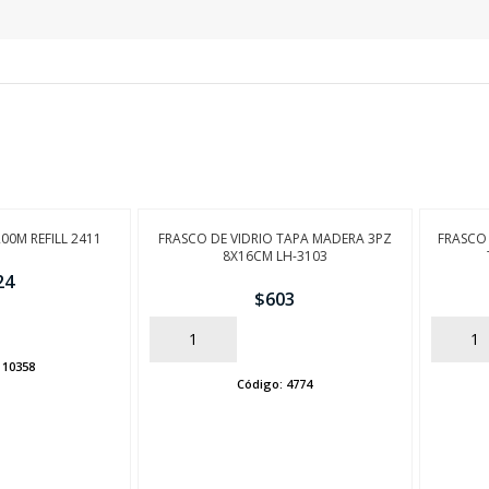
FINALIZÁ TU COMPRA
200M REFILL 2411
FRASCO DE VIDRIO TAPA MADERA 3PZ
FRASCO
8X16CM LH-3103
24
$
603
AÑADIR
AÑADIR
:
10358
Código:
4774