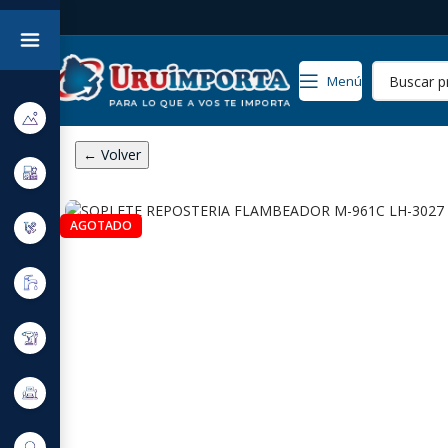
Menú
← Volver
AGOTADO