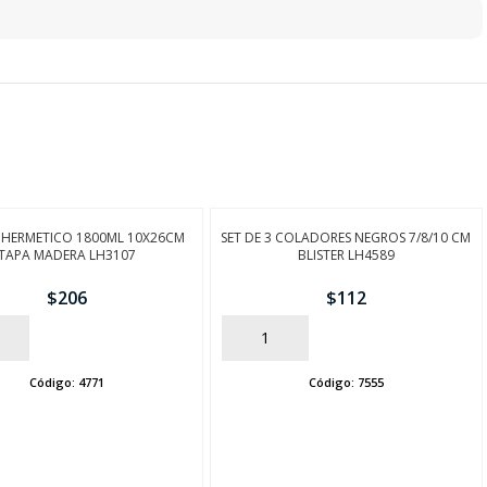
 HERMETICO 1800ML 10X26CM
SET DE 3 COLADORES NEGROS 7/8/10 CM
TAPA MADERA LH3107
BLISTER LH4589
$
206
$
112
AÑADIR
Código:
4771
Código:
7555