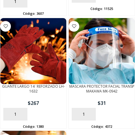
AÑADIR
Código:
11525
Código:
3607
SEGUÍ COMPRANDO
FINALIZÁ TU COMPRA
GUANTE LARGO 14¨REFORZADO LH-
MASCARA PROTECTOR FACIAL TRANSP
1632
MAKAWA MK-0942
$
267
$
31
AÑADIR
AÑADIR
Código:
1380
Código:
4372