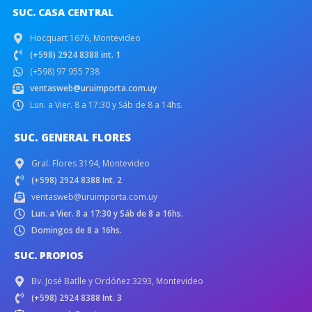
SUC. CASA CENTRAL
Hocquart 1676, Montevideo
(+598) 2924 8388 int. 1
(+598) 97 955 738
ventasweb@uruimporta.com.uy
Lun. a Vier. 8 a 17:30 y Sáb de 8 a 14hs.
SUC. GENERAL FLORES
Gral. Flores 3194, Montevideo
(+598) 2924 8388 Int. 2
ventasweb@uruimporta.com.uy
Lun. a Vier. 8 a 17:30 y Sáb de 8 a 16hs.
Domingos de 8 a 16hs.
SUC. PROPIOS
Bv. José Batlle y Ordóñez 3293, Montevideo
(+598) 2924 8388 Int. 3