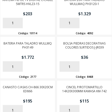
5MTRS HVL23-15
WULLMAQ PH3120-1
$
203
$
1.329
AÑADIR
AÑADIR
Código:
10114
Código:
4092
BATERIA PARA TALADRO WULLMQ
BOLSA PIEDRAS DECORATIVAS
PH3149
COLORES SURTIDOS J-JR039
$
1.772
$
36
AÑADIR
AÑADIR
Código:
2177
Código:
8468
CANASTO C/ASAS CH-866 30X20CM
CINCEL P/ROTOMARTILLO
ED866
14X20X300MM KAMASA KM-742
$
195
$
115
AÑADIR
AÑADIR