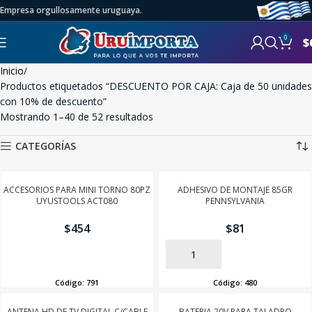
Empresa orgullosamente uruguaya.
0
$
Inicio
Productos etiquetados “DESCUENTO POR CAJA: Caja de 50 unidades
con 10% de descuento”
Mostrando 1–40 de 52 resultados
CATEGORÍAS
ACCESORIOS PARA MINI TORNO 80PZ
ADHESIVO DE MONTAJE 85GR
UYUSTOOLS ACT080
PENNSYLVANIA
$
454
$
81
AÑADIR
AÑADIR
Código:
791
Código:
480
ANTENA HD DE TV DIGITAL C/CABLE
BATERIA 20V PARA TALADRO