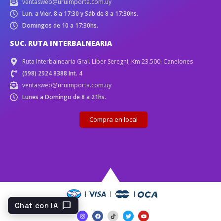
ventasweb@uruimporta.com.uy
Lun. a Vier. 8 a 17:30 y Sáb de 8 a 17:30hs.
Domingos de 10 a 17:30hs.
SUC. RUTA INTERBALNEARIA
Ruta Interbalnearia Gral. Líber Seregni, Km 23.500. Canelones
(598) 2924 8388 Int. 4
ventasweb@uruimporta.com.uy
Lunes a Domingo de 8 a 21hs.
Compra en local
chat_bubble
Chat con IA