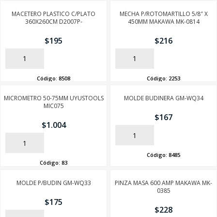
MACETERO PLASTICO C/PLATO
MECHA P/ROTOMARTILLO 5/8″ X
360X260CM D2007P-
450MM MAKAWA MK-0814
SEGUÍ COMPRANDO
$
195
$
216
FINALIZÁ TU COMPRA
AÑADIR
AÑADIR
Código:
8508
Código:
2253
MICROMETRO 50-75MM UYUSTOOLS
MOLDE BUDINERA GM-WQ34
MIC075
$
167
$
1.004
AÑADIR
AÑADIR
Código:
8485
Código:
83
MOLDE P/BUDIN GM-WQ33
PINZA MASA 600 AMP MAKAWA MK-
0385
$
175
$
228