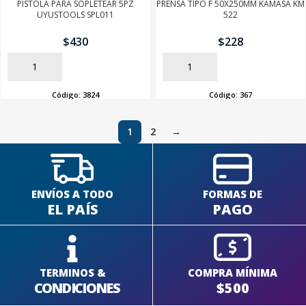
PISTOLA PARA SOPLETEAR 5PZ
PRENSA TIPO F 50X250MM KAMASA KM
UYUSTOOLS SPL011
522
$
430
$
228
AÑADIR
AÑADIR
Código:
3824
Código:
367
1
2
→
ENVÍOS A TODO
FORMAS DE
EL PAÍS
PAGO
TERMINOS &
COMPRA MÍNIMA
CONDICIONES
$500