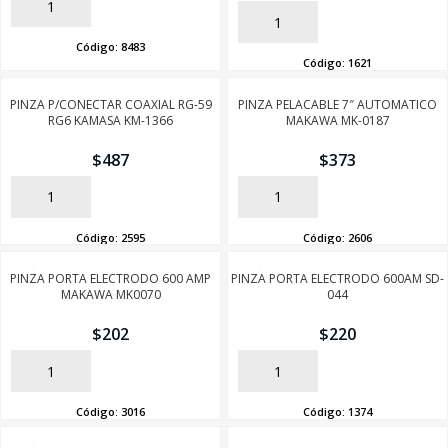
AÑADIR
AÑADIR
Código:
8483
Código:
1621
PINZA P/CONECTAR COAXIAL RG-59
PINZA PELACABLE 7″ AUTOMATICO
RG6 KAMASA KM-1366
MAKAWA MK-0187
$
487
$
373
AÑADIR
AÑADIR
Código:
2595
Código:
2606
PINZA PORTA ELECTRODO 600 AMP
PINZA PORTA ELECTRODO 600AM SD-
MAKAWA MK0070
044
$
202
$
220
AÑADIR
AÑADIR
Código:
3016
Código:
1374