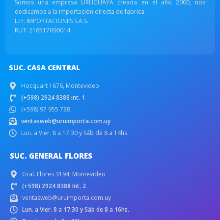
Somos una empresa URUGUAYA creada en el año 2000, nos
dedicamos a la importación directa de fabrica.
L.H. IMPORTACIONES S.A.S.
RUT: 216517090014
SUC. CASA CENTRAL
Hocquart 1676, Montevideo
(+598) 2924 8388 int. 1
(+598) 97 955 738
ventasweb@uruimporta.com.uy
Lun. a Vier. 8 a 17:30 y Sáb de 8 a 14hs.
SUC. GENERAL FLORES
Gral. Flores 3194, Montevideo
(+598) 2924 8388 Int. 2
ventasweb@uruimporta.com.uy
Lun. a Vier. 8 a 17:30 y Sáb de 8 a 16hs.