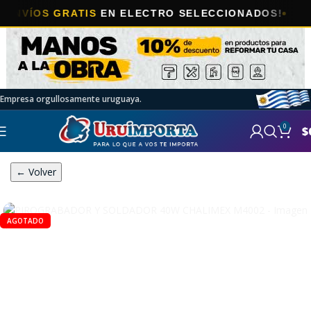
ÍOS GRATIS
EN ELECTRO SELECCIONADOS!
Empresa orgullosamente uruguaya.
0
$
← Volver
AGOTADO