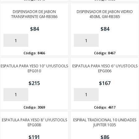
DISPENSADOR DE JABON
DISPENSADOR DE JABON VIDRIO
TRANSPARENTE GM-RB386
450ML GM-RB385
$
84
$
84
AÑADIR
AÑADIR
SEGUÍ COMPRANDO
Código:
8466
Código:
8467
FINALIZÁ TU COMPRA
ESPATULA PARA YESO 10″ UYUSTOOLS
ESPATULA PARA YESO 6″ UYUSTOOLS
EPG010
EPG006
$
215
$
167
AÑADIR
AÑADIR
Código:
3069
Código:
4617
ESPATULA PARA YESO 8″ UYUSTOOLS
ESPIRAL TRADICIONAL 10 UNIDADES
EPG008
JUPITER 1035
$
191
$
86