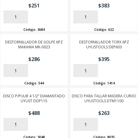
$
251
$
383
AÑADIR
AÑADIR
Código:
3684
Código:
622
DESTORNILLADOR DE GOLPE 6PZ
DESTORNILLADOR TORX 6PZ
MAKAWA MK-0023
UYUSTOOLS DEP603
$
286
$
395
AÑADIR
AÑADIR
Código:
544
Código:
1414
DISCO P/PULIR 4 1/2” DIAMANTADO
DISCO PARA TALLAR MADERA CURVO
UYUST DDP115
UYUSTOOLS DTM1100
$
488
$
263
AÑADIR
AÑADIR
Código:
3048
Código:
8035