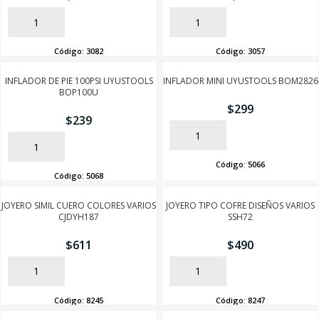
AÑADIR
AÑADIR
Código:
3082
Código:
3057
INFLADOR DE PIE 100PSI UYUSTOOLS
INFLADOR MINI UYUSTOOLS BOM2826
BOP100U
$
299
$
239
AÑADIR
AÑADIR
Código:
5066
Código:
5068
JOYERO SIMIL CUERO COLORES VARIOS
JOYERO TIPO COFRE DISEÑOS VARIOS
CJDYH187
SSH72
$
611
$
490
AÑADIR
AÑADIR
Código:
8245
Código:
8247