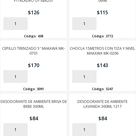
P/TALADRO UY EBR201
0698
$
126
$
115
AÑADIR
AÑADIR
Código:
438
Código:
3772
CEPILLO TRENZADO 5″ MAKAWA MK-
CHOCLA 15METROS CON TIZA Y NIVEL
0701
MAKAWA MK-0206
$
170
$
143
AÑADIR
AÑADIR
Código:
3091
Código:
3247
DESODORANTE DE AMBIENTE BRISA DE
DESODORANTE DE AMBIENTE
BEBE 360ML
LAVANDA 360ML 1217
$
84
$
84
AÑADIR
AÑADIR