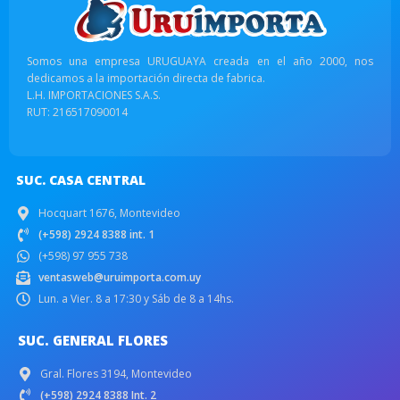
Somos una empresa URUGUAYA creada en el año 2000, nos
dedicamos a la importación directa de fabrica.
L.H. IMPORTACIONES S.A.S.
RUT: 216517090014
SUC. CASA CENTRAL
Hocquart 1676, Montevideo
(+598) 2924 8388 int. 1
(+598) 97 955 738
ventasweb@uruimporta.com.uy
Lun. a Vier. 8 a 17:30 y Sáb de 8 a 14hs.
SUC. GENERAL FLORES
Gral. Flores 3194, Montevideo
(+598) 2924 8388 Int. 2