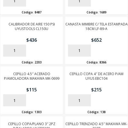
AÑADIR
AÑADIR
Código:
8487
Código:
1689
CALIBRADOR DE AIRE 150 PSI
CANASTA MIMBRE C/ TELA ESTAMPADA
UYUSTOOLS CL150U
18CM LF-89-A
$
436
$
652
AÑADIR
AÑADIR
Código:
2203
Código:
8366
CEPILLO 4.5″ ACERADO
CEPILLO COPA 4″ DE ACERO P/AM
P/AMOLADORA MAKAWA MK-0699
UYUS EBC104
$
115
$
215
AÑADIR
AÑADIR
Código:
1303
Código:
138
CEPILLO COPA/PLANO 3″ 2PZ
CEPILLO TRENZADO 4.5″ MAKAWA MK-