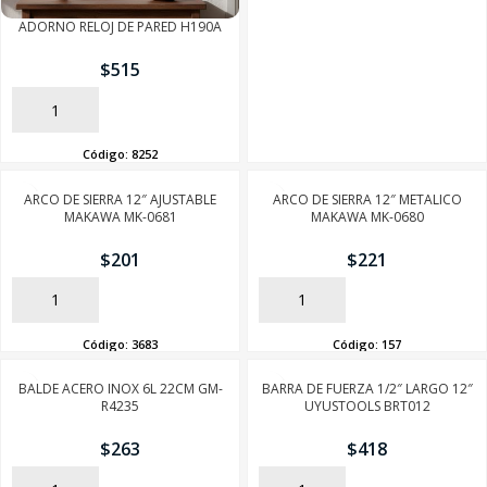
ADORNO RELOJ DE PARED H190A
$
515
AÑADIR
Código:
8252
ARCO DE SIERRA 12″ AJUSTABLE
ARCO DE SIERRA 12″ METALICO
MAKAWA MK-0681
MAKAWA MK-0680
$
201
$
221
AÑADIR
AÑADIR
Código:
3683
Código:
157
BALDE ACERO INOX 6L 22CM GM-
BARRA DE FUERZA 1/2″ LARGO 12″
R4235
UYUSTOOLS BRT012
$
263
$
418