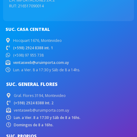
L.H. IMPORTACIONES S.A.S.
RUT: 216517090014
SUC. CASA CENTRAL
Hocquart 1676, Montevideo
(+598) 2924 8388 int. 1
(+598) 97 955 738
ventasweb@uruimporta.com.uy
Lun. a Vier. 8 a 17:30 y Sáb de 8 a 14hs.
SUC. GENERAL FLORES
Gral. Flores 3194, Montevideo
(+598) 2924 8388 Int. 2
ventasweb@uruimporta.com.uy
Lun. a Vier. 8 a 17:30 y Sáb de 8 a 16hs.
Domingos de 8 a 16hs.
SUC. PROPIOS