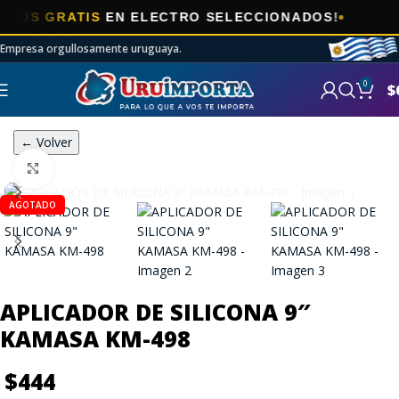
S GRATIS
EN ELECTRO SELECCIONADOS!
Empresa orgullosamente uruguaya.
0
$
← Volver
Click to enlarge
AGOTADO
APLICADOR DE SILICONA 9″
KAMASA KM-498
$
444