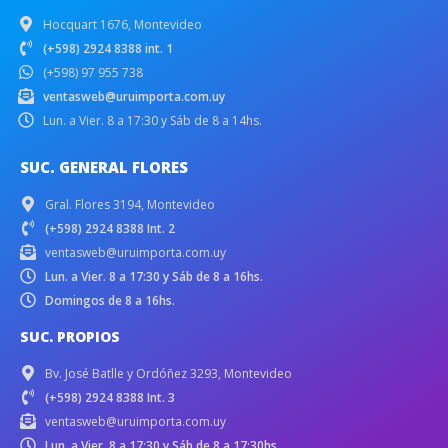
Hocquart 1676, Montevideo
(+598) 2924 8388 int. 1
(+598) 97 955 738
ventasweb@uruimporta.com.uy
Lun. a Vier. 8 a 17:30 y Sáb de 8 a 14hs.
SUC. GENERAL FLORES
Gral. Flores 3194, Montevideo
(+598) 2924 8388 Int. 2
ventasweb@uruimporta.com.uy
Lun. a Vier. 8 a 17:30 y Sáb de 8 a 16hs.
Domingos de 8 a 16hs.
SUC. PROPIOS
Bv. José Batlle y Ordóñez 3293, Montevideo
(+598) 2924 8388 Int. 3
ventasweb@uruimporta.com.uy
Lun. a Vier. 8 a 17:30 y Sáb de 8 a 17:30hs.