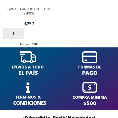
LLAVE DE CANO 8″ UYUSTOOLS
YSP008
SEGUÍ COMPRANDO
$
257
AÑADIR
FINALIZÁ TU COMPRA
Código:
2403
ENVÍOS A TODO
FORMAS DE
EL PAÍS
PAGO
TERMINOS &
COMPRA MÍNIMA
CONDICIONES
$500
¡Subscribite, Recibí Novedades!