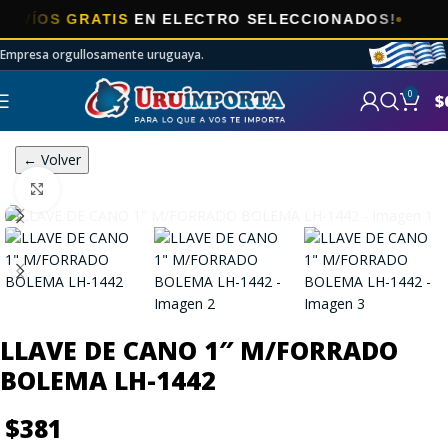
ÍOS GRATIS
EN ELECTRO SELECCIONADOS!
Empresa orgullosamente uruguaya.
0
$
← Volver
Click to enlarge
LLAVE DE CANO 1″ M/FORRADO
BOLEMA LH-1442
$
381