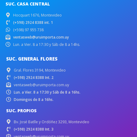
SUC. CASA CENTRAL
Hocquart 1676, Montevideo
(+598) 2924 8388 int. 1
(+598) 97 955 738
ventasweb@uruimporta.com.uy
Lun. a Vier. 8 a 17:30 y Sáb de 8 a 14hs.
SUC. GENERAL FLORES
Gral. Flores 3194, Montevideo
(+598) 2924 8388 Int. 2
ventasweb@uruimporta.com.uy
Lun. a Vier. 8 a 17:30 y Sáb de 8 a 16hs.
Domingos de 8 a 16hs.
SUC. PROPIOS
Bv. José Batlle y Ordóñez 3293, Montevideo
(+598) 2924 8388 Int. 3
ventasweb@uruimporta.com.uy