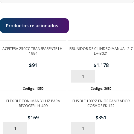
Productos relacionados
ACEITERA 250CC TRANSPARENTE LH-
BRUNIDOR DE CILINDRO MANUAL 2-7
1994
LH-3021
$
91
$
1.178
AÑADIR
AÑADIR
Código:
1350
Código:
3680
FLEXIBLE CON IMAN Y LUZ PARA
FUSIBLE 100PZ EN ORGANIZADOR
RECOGER LH-499
COSMOS EK-122
$
169
$
351
AÑADIR
AÑADIR