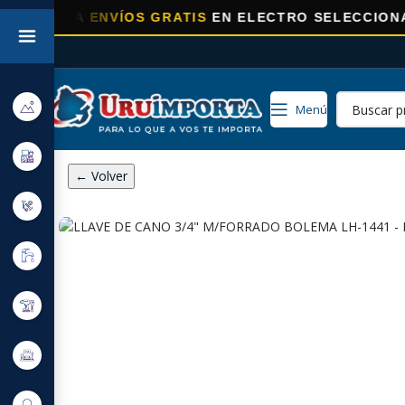
RA
ENVÍOS GRATIS
EN ELECTRO SELECCIONADOS!
Menú
← Volver