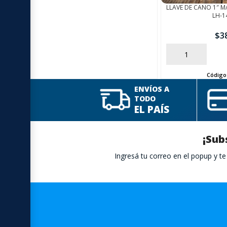
LLAVE DE CANO 1″ 
LH-1
$
3
AÑADIR
Código
ENVÍOS A
TODO
EL PAÍS
¡Sub
Ingresá tu correo en el popup y 