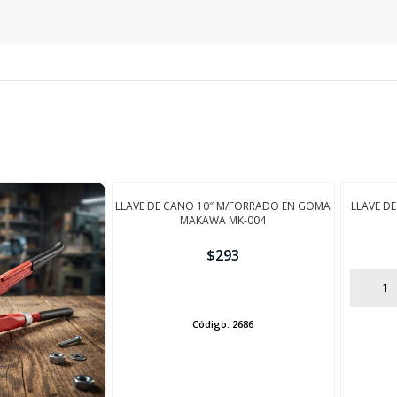
SEGUÍ COMPRANDO
FINALIZÁ TU COMPRA
LLAVE DE CANO 10″ M/FORRADO EN GOMA
LLAVE D
MAKAWA MK-004
$
293
AÑADIR
AÑADIR
Código:
2686