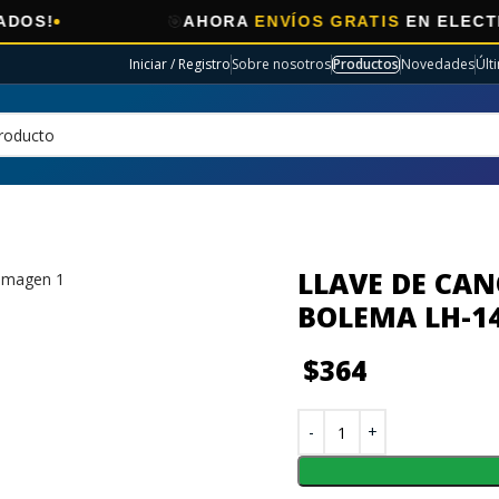
🎯
AHORA
ENVÍOS GRATIS
EN ELECTRO SELEC
Iniciar / Registro
Sobre nosotros
Productos
Novedades
Últ
LLAVE DE CA
BOLEMA LH-1
$
364