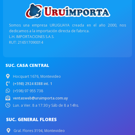
Somos una empresa URUGUAYA creada en el año 2000, nos
dedicamos a la importación directa de fabrica.
L.H. IMPORTACIONES S.A.S.
RUT: 216517090014
SUC. CASA CENTRAL
Hocquart 1676, Montevideo
(+598) 2924 8388 int. 1
(+598) 97 955 738
ventasweb@uruimporta.com.uy
Lun. a Vier. 8 a 17:30 y Sáb de 8 a 14hs.
SUC. GENERAL FLORES
Gral. Flores 3194, Montevideo