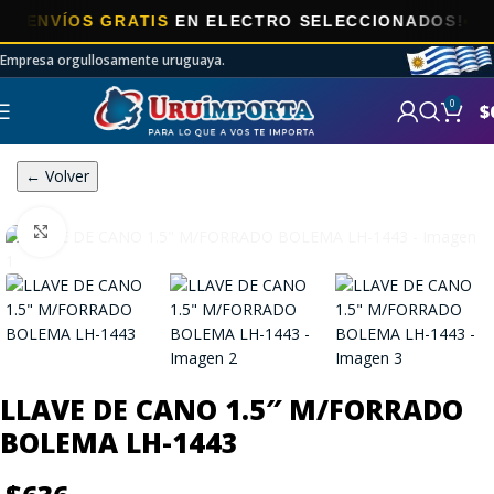
NVÍOS GRATIS
EN ELECTRO SELECCIONADOS!
Empresa orgullosamente uruguaya.
0
$
← Volver
Click to enlarge
LLAVE DE CANO 1.5″ M/FORRADO
BOLEMA LH-1443