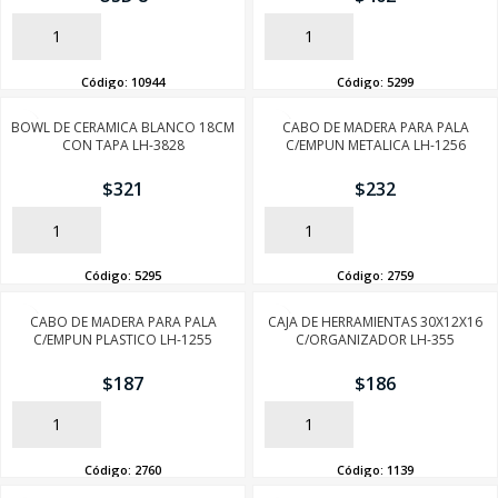
AÑADIR
AÑADIR
Código:
10944
Código:
5299
BOWL DE CERAMICA BLANCO 18CM
CABO DE MADERA PARA PALA
CON TAPA LH-3828
C/EMPUN METALICA LH-1256
$
321
$
232
AÑADIR
AÑADIR
Código:
5295
Código:
2759
CABO DE MADERA PARA PALA
CAJA DE HERRAMIENTAS 30X12X16
C/EMPUN PLASTICO LH-1255
C/ORGANIZADOR LH-355
$
187
$
186
AÑADIR
AÑADIR
Código:
2760
Código:
1139