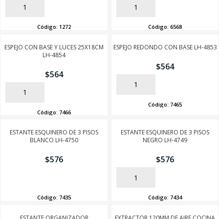
AÑADIR
AÑADIR
Código:
1272
Código:
6568
ESPEJO CON BASE Y LUCES 25X18CM
ESPEJO REDONDO CON BASE LH-4853
LH-4854
$
564
$
564
AÑADIR
AÑADIR
Código:
7465
Código:
7466
ESTANTE ESQUINERO DE 3 PISOS
ESTANTE ESQUINERO DE 3 PISOS
BLANCO LH-4750
NEGRO LH-4749
$
576
$
576
AÑADIR
AÑADIR
Código:
7435
Código:
7434
ESTANTE ORGANIZADOR
EXTRACTOR 120MM DE AIRE COCINA