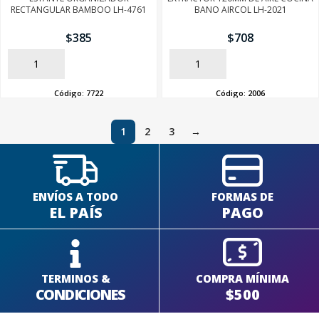
RECTANGULAR BAMBOO LH-4761
BANO AIRCOL LH-2021
$
385
$
708
AÑADIR
AÑADIR
Código:
7722
Código:
2006
1
2
3
→
ENVÍOS A TODO
FORMAS DE
EL PAÍS
PAGO
TERMINOS &
COMPRA MÍNIMA
CONDICIONES
$500