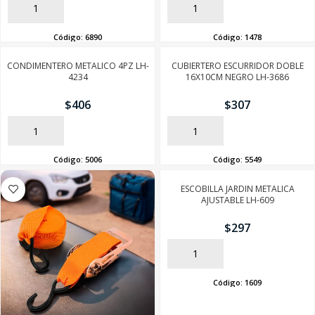
AÑADIR
AÑADIR
Código:
6890
Código:
1478
CONDIMENTERO METALICO 4PZ LH-
CUBIERTERO ESCURRIDOR DOBLE
4234
16X10CM NEGRO LH-3686
$
406
$
307
AÑADIR
AÑADIR
Código:
5006
Código:
5549
ESCOBILLA JARDIN METALICA
AJUSTABLE LH-609
SEGUÍ COMPRANDO
$
297
FINALIZÁ TU COMPRA
AÑADIR
Código:
1609