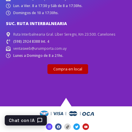
Lun. a Vier. 8 a 17:30 y Sáb de 8 a 17:30hs.
Domingos de 10 a 17:30hs.
SUC. RUTA INTERBALNEARIA
Ruta Interbalnearia Gral. Líber Seregni, Km 23.500. Canelones
(598) 2924 8388 Int. 4
ventasweb@uruimporta.com.uy
Lunes a Domingo de 8 a 21hs.
Compra en local
chat_bubble
Chat con IA