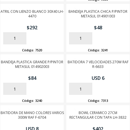
ATRIL CON LIENZO BLANCO 30X40 LH-
BANDEJA PLASTICA CHICA P/PINTOR
4470
METASUL 014901003
$
292
$
48
AÑADIR
AÑADIR
Código:
7520
Código:
3241
BANDEJA PLASTICA GRANDE P/PINTOR
BATIDORA 7 VELOCIDADES 270W RAF
METASUL 014902003
R-6633
$
84
USD 6
AÑADIR
AÑADIR
Código:
3240
Código:
7313
BATIDORA DE MANO COLORES VARIOS
BOWL CERAMICO 27CM
300W RAF F-6704
RECTANGULAR CON TAPA LH-3832
USD 8
$
402