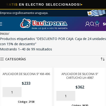
🎯
EN ELECTRO SELECCIONADOS!
AHORA
Empresa orgullosamente uruguaya.
0
$
Inicio
Productos etiquetados “DESCUENTO POR CAJA: Caja de 24 unidades
con 15% de descuento”
Mostrando 1–40 de 99 resultados
CATEGORÍAS
APLICADOR DE SILICONA 9″ KM-496
APLICADOR DE SILICONA 9″
CARTUCHO LH-4987
$
233
$
362
AÑADIR
AÑADIR
Código:
2158
Código:
9630