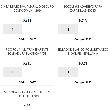
CINTA REFLECTIVA AMARILLO OSCURO
ECCOLE 9G ADHESIVO PARA
50MMX5M LH-4299
ZAPATILLAS 40085
$
211
$
219
AÑADIR
AÑADIR
Código:
6847
Código:
5032
POXIPOL 14ML TRANSPARENTE
SELLADOR BLANCO POLIURETANICO
SOLDADURA PLASTICA 1453
310ML PENNSYLVANIA
$
215
$
321
AÑADIR
AÑADIR
Código:
5027
Código:
2627
SILICONA TRANSPARENTE 85G EN
BLISTER LH-1809
$
65