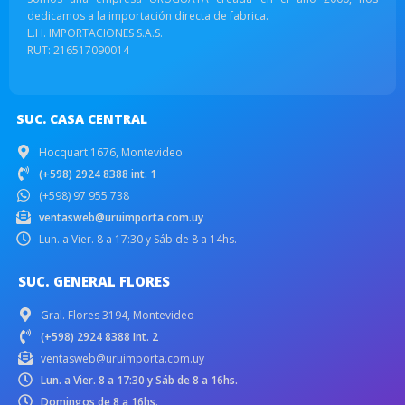
dedicamos a la importación directa de fabrica.
L.H. IMPORTACIONES S.A.S.
RUT: 216517090014
SUC. CASA CENTRAL
Hocquart 1676, Montevideo
(+598) 2924 8388 int. 1
(+598) 97 955 738
ventasweb@uruimporta.com.uy
Lun. a Vier. 8 a 17:30 y Sáb de 8 a 14hs.
SUC. GENERAL FLORES
Gral. Flores 3194, Montevideo
(+598) 2924 8388 Int. 2
ventasweb@uruimporta.com.uy
Lun. a Vier. 8 a 17:30 y Sáb de 8 a 16hs.
Domingos de 8 a 16hs.