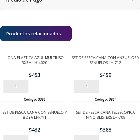
Productos relacionados
LONA PLASTICA AZUL MULTIUSO
SET DE PESCA CANA CON ANZUELOS Y
3X3M LH-4020
SENUELOS LH-712
$
453
$
459
AÑADIR
AÑADIR
Código:
3386
Código:
3864
SEGUÍ COMPRANDO
SET DE PESCA CANA CON SENUELO Y
SET DE PESCA CANA TELESCOPICA
BOYA LH-711
NINO BLISTERS LH-709
FINALIZÁ TU COMPRA
$
432
$
388