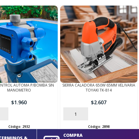
ONTROL AUTOMA P/BOMBA SIN
SIERRA CALADORA 650W 65MM VEL/VARIA
MANOMETRO
TOYAKI TK-814
$
1.960
$
2.607
AÑADIR
Código:
2932
Código:
2898
COMPRA
TERMINOS &