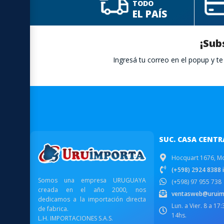
TODO
EL PAÍS
¡Sub
Ingresá tu correo en el popup y 
SUC. CASA CENTR
Hocquart 1676, M
(+598) 2924 8388 i
Somos una empresa URUGUAYA
(+598) 97 955 738
creada en el año 2000, nos
ventasweb@uruim
dedicamos a la importación directa
Lun. a Vier. 8 a 17
de fabrica.
14hs.
L.H. IMPORTACIONES S.A.S.