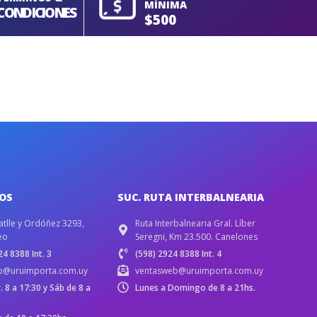
MÍNIMA
CONDICIONES
$500
IOS
SUC. RUTA INTERBALNEARIA
atlle y Ordóñez 3293,
Ruta Interbalnearia Gral. Líber
eo
Seregni, Km 23.500. Canelones
4 8388 Int. 3
(598) 2924 8388 Int. 4
b@uruimporta.com.uy
ventasweb@uruimporta.com.uy
r. 8 a 17:30 y Sáb de 8 a
Lunes a Domingo de 8 a 21hs.