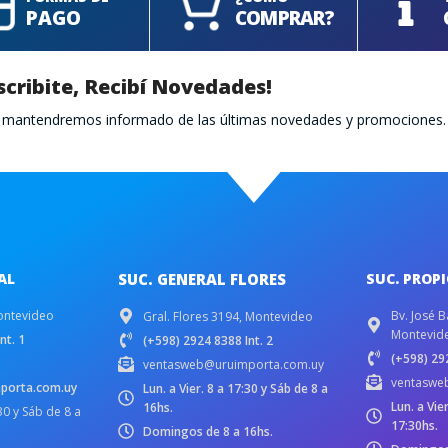
PAGO
COMPRAR?
scribite, Recibí Novedades!
te mantendremos informado de las últimas novedades y promociones.
AL
SUC. GENERAL FLORES
SUC. PROP
ontevideo
Bv. José B
Gral. Flores 3194, Montevideo
Montevid
nt. 1
(+598) 2924 8388 Int. 2
(+598) 292
ventasweb@uruimporta.com.uy
ventaswe
porta.com.uy
Lun. a Vier. 8 a 17:30 y Sáb de 8 a
Lun. a Vie
16hs.
:30 y Sáb de 8 a
17:30hs.
Domingos de 8 a 16hs.