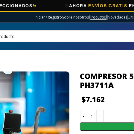
🎯
AHORA
ENVÍOS GRATIS
EN ELECTRO SEL
Iniciar / Registro
Sobre nosotros
Productos
Novedades
Últ
COMPRESOR 5
PH3711A
$
7.162