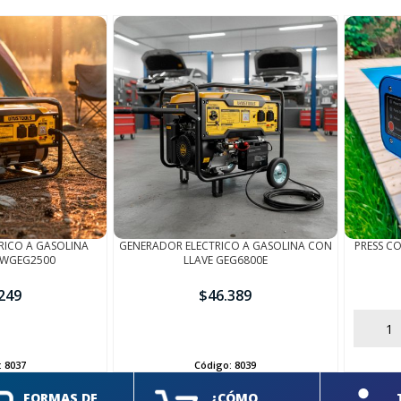
RICO A GASOLINA
GENERADOR ELECTRICO A GASOLINA CON
PRESS C
0WGEG2500
LLAVE GEG6800E
249
$
46.389
AÑADIR
AÑADIR
:
8037
Código:
8039
FORMAS DE
¿CÓMO