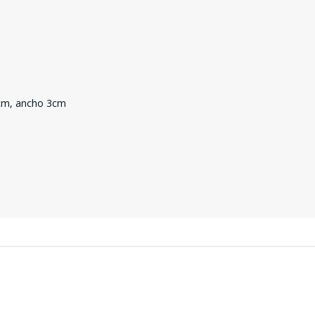
SEGUÍ COMPRANDO
.5cm, ancho 3cm
FINALIZÁ TU COMPRA