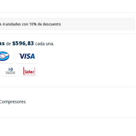
e 4 unidades con 10% de descuento
as
$596,83
de
cada una.
 Compresores