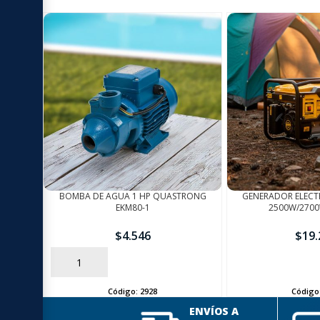
BOMBA DE AGUA 1 HP QUASTRONG
GENERADOR ELECT
EKM80-1
2500W/270
$
4.546
$
19.
AÑADIR
AÑADIR
Código:
2928
Código
ENVÍOS A