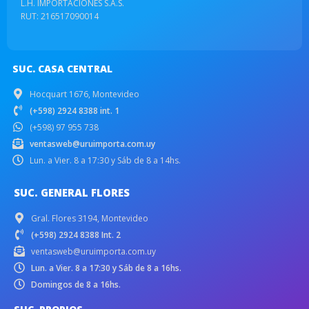
L.H. IMPORTACIONES S.A.S.
RUT: 216517090014
SUC. CASA CENTRAL
Hocquart 1676, Montevideo
(+598) 2924 8388 int. 1
(+598) 97 955 738
ventasweb@uruimporta.com.uy
Lun. a Vier. 8 a 17:30 y Sáb de 8 a 14hs.
SUC. GENERAL FLORES
Gral. Flores 3194, Montevideo
(+598) 2924 8388 Int. 2
ventasweb@uruimporta.com.uy
Lun. a Vier. 8 a 17:30 y Sáb de 8 a 16hs.
Domingos de 8 a 16hs.