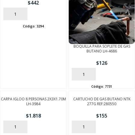
$
442
AÑADIR
Código:
3294
BOQUILLA PARA SOPLETE DE GAS
BUTANO LH-4686
$
126
AÑADIR
Código:
7731
CARPA IGLOO 8 PERSONAS 2X3X1.70M
CARTUCHO DE GAS BUTANO NTK
LH-3984
277G REF:280550
$
1.818
$
155
AÑADIR
AÑADIR