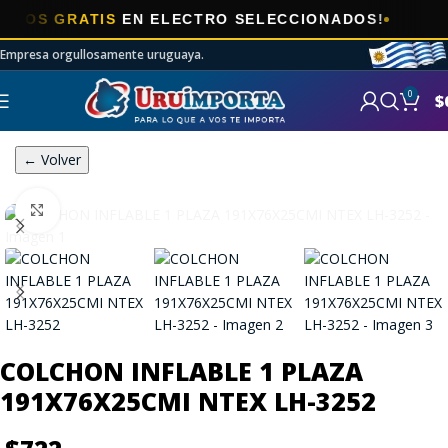
S GRATIS
EN ELECTRO SELECCIONADOS!
Empresa orgullosamente uruguaya.
0
$
← Volver
Click to enlarge
COLCHON INFLABLE 1 PLAZA
191X76X25CMI NTEX LH-3252