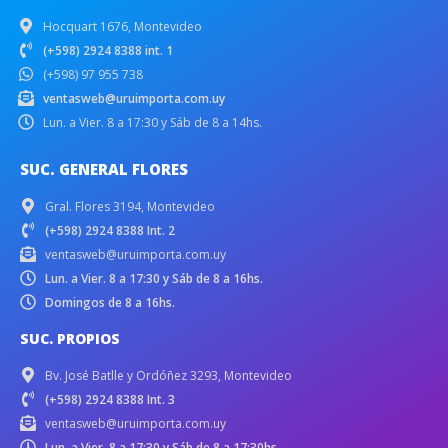
Hocquart 1676, Montevideo
(+598) 2924 8388 int. 1
(+598) 97 955 738
ventasweb@uruimporta.com.uy
Lun. a Vier. 8 a 17:30 y Sáb de 8 a 14hs.
SUC. GENERAL FLORES
Gral. Flores 3194, Montevideo
(+598) 2924 8388 Int. 2
ventasweb@uruimporta.com.uy
Lun. a Vier. 8 a 17:30 y Sáb de 8 a 16hs.
Domingos de 8 a 16hs.
SUC. PROPIOS
Bv. José Batlle y Ordóñez 3293, Montevideo
(+598) 2924 8388 Int. 3
ventasweb@uruimporta.com.uy
Lun. a Vier. 8 a 17:30 y Sáb de 8 a 17:30hs.