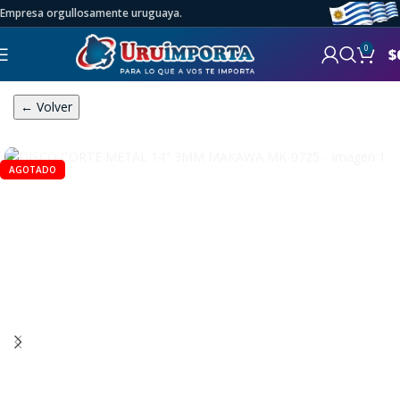
Empresa orgullosamente uruguaya.
0
$
← Volver
AGOTADO