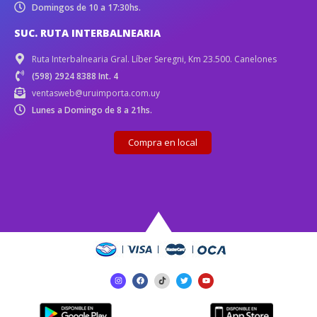
Domingos de 10 a 17:30hs.
SUC. RUTA INTERBALNEARIA
Ruta Interbalnearia Gral. Líber Seregni, Km 23.500. Canelones
(598) 2924 8388 Int. 4
ventasweb@uruimporta.com.uy
Lunes a Domingo de 8 a 21hs.
Compra en local