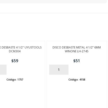
E DESBASTE 4 1/2″ UYUSTOOLS
DISCO DESBASTE METAL 4 1/2” 6MM
DCM304
WINONE LH-2745
$
59
$
51
AÑADIR
Código:
1757
Código:
4158