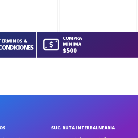
COMPRA
TERMINOS &
MÍNIMA
CONDICIONES
$500
IOS
SUC. RUTA INTERBALNEARIA