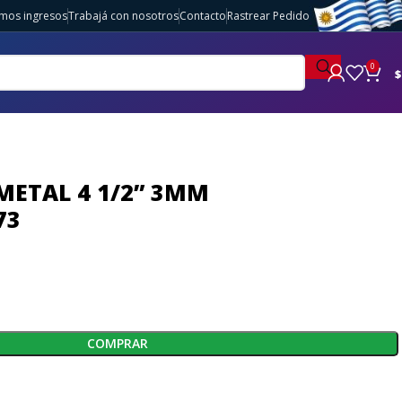
imos ingresos
Trabajá con nosotros
Contacto
Rastrear Pedido
0
$
METAL 4 1/2” 3MM
73
COMPRAR