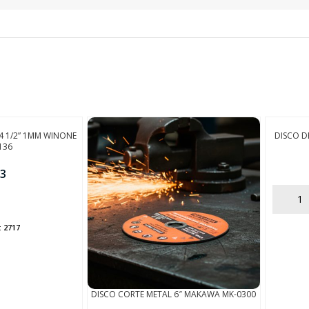
FINALIZÁ TU COMPRA
4 1/2” 1MM WINONE
DISCO D
136
3
AÑADIR
:
2717
DISCO CORTE METAL 6″ MAKAWA MK-0300