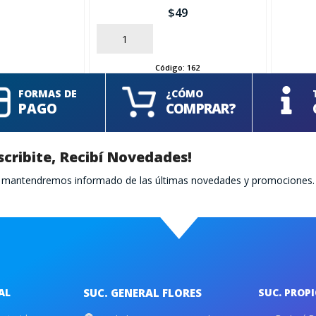
$
49
AÑADIR
Código:
162
FORMAS DE
¿CÓMO
PAGO
COMPRAR?
scribite, Recibí Novedades!
te mantendremos informado de las últimas novedades y promociones.
AL
SUC. GENERAL FLORES
SUC. PROP