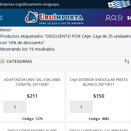
Empresa orgullosamente uruguaya.
0
$
Inicio
Productos etiquetados “DESCUENTO POR CAJA: Caja de 25 unidades
con 10% de descuento”
Mostrando los 19 resultados
CATEGORÍAS
ADAPTADOR UNIV. SAL.3 EN LINEA
CAJA EXTERIOR 4 MODULAR PRESTA
CONATEL 26718387
BLANCO 26719511
$
211
$
150
AÑADIR
AÑADIR
Código:
1270
Código:
4583
DISCO CORTE MADERA 9″ 60D
DISCO CORTE METAL 14″ 3MM PARA