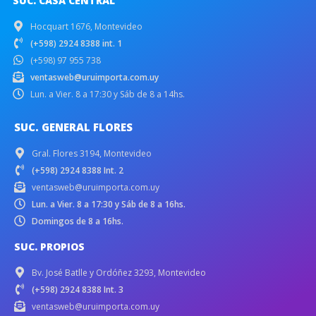
SUC. CASA CENTRAL
Hocquart 1676, Montevideo
(+598) 2924 8388 int. 1
(+598) 97 955 738
ventasweb@uruimporta.com.uy
Lun. a Vier. 8 a 17:30 y Sáb de 8 a 14hs.
SUC. GENERAL FLORES
Gral. Flores 3194, Montevideo
(+598) 2924 8388 Int. 2
ventasweb@uruimporta.com.uy
Lun. a Vier. 8 a 17:30 y Sáb de 8 a 16hs.
Domingos de 8 a 16hs.
SUC. PROPIOS
Bv. José Batlle y Ordóñez 3293, Montevideo
(+598) 2924 8388 Int. 3
ventasweb@uruimporta.com.uy