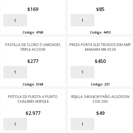
$
169
$
85
AÑADIR
AÑADIR
Código:
4768
Código:
4410
PASTILLA DE CLORO 5 UNIDADES
PINZA PORTA ELECTRODOS 500 AMP
TRIPLE ACCION
MAKAWA MK-0126
$
277
$
450
AÑADIR
AÑADIR
Código:
5168
Código:
237
PISTOLA DE PUESTA A PUNTO
REJILLA 34X34CM PAÑO ALGODON
CHALIMEX MSP024
COD 203
$
2.977
$
49
AÑADIR
AÑADIR