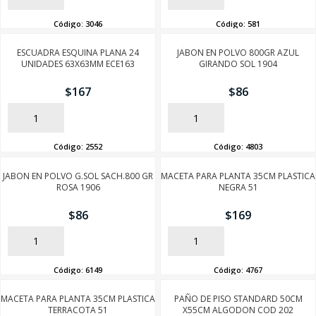
Código:
3046
Código:
581
ESCUADRA ESQUINA PLANA 24
JABON EN POLVO 800GR AZUL
UNIDADES 63X63MM ECE163
GIRANDO SOL 1904
$
167
$
86
AÑADIR
AÑADIR
Código:
2552
Código:
4803
JABON EN POLVO G.SOL SACH.800 GR
MACETA PARA PLANTA 35CM PLASTICA
ROSA 1906
NEGRA 51
$
86
$
169
AÑADIR
AÑADIR
Código:
6149
Código:
4767
MACETA PARA PLANTA 35CM PLASTICA
PAÑO DE PISO STANDARD 50CM
TERRACOTA 51
X55CM ALGODON COD 202