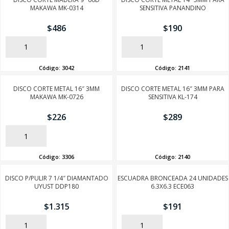
MAKAWA MK-0314
SENSITIVA PANANDINO
$
486
$
190
AÑADIR
AÑADIR
Código:
3042
Código:
2141
DISCO CORTE METAL 16″ 3MM
DISCO CORTE METAL 16″ 3MM PARA
MAKAWA MK-0726
SENSITIVA KL-174
$
226
$
289
AÑADIR
AÑADIR
Código:
3306
Código:
2140
DISCO P/PULIR 7 1/4″ DIAMANTADO
ESCUADRA BRONCEADA 24 UNIDADES
UYUST DDP180
6.3X6.3 ECE063
$
1.315
$
191
AÑADIR
AÑADIR