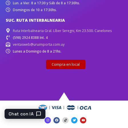
Lun. a Vier. 8 a 17:30 y Sáb de 8 a 17:30hs.
Domingos de 10 a 17:30hs.
SUC. RUTA INTERBALNEARIA
Ruta Interbalnearia Gral. Líber Seregni, Km 23.500. Canelones
(598) 2924 8388 Int. 4
ventasweb@uruimporta.com.uy
Lunes a Domingo de 8 a 21hs.
Compra en local
chat_bubble
Chat con IA