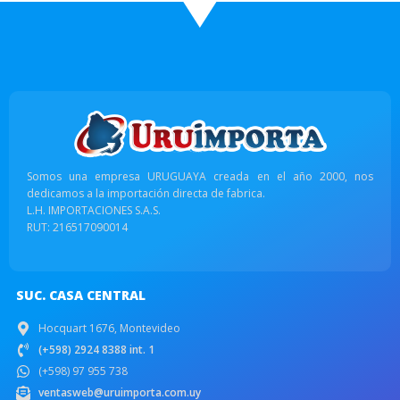
Somos una empresa URUGUAYA creada en el año 2000, nos
dedicamos a la importación directa de fabrica.
L.H. IMPORTACIONES S.A.S.
RUT: 216517090014
SUC. CASA CENTRAL
Hocquart 1676, Montevideo
(+598) 2924 8388 int. 1
(+598) 97 955 738
ventasweb@uruimporta.com.uy