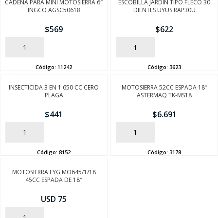
CADENA PARA MINI MOTOSIERRA 6″
ESCOBILLA JARDIN TIPO FLECO 30
INGCO AGSC50618
DIENTES UYUS RAP30U
$
569
$
622
AÑADIR
AÑADIR
Código:
11242
Código:
3623
INSECTICIDA 3 EN 1 650 CC CERO
MOTOSIERRA 52CC ESPADA 18″
PLAGA
ASTERMAQ TK-MS18
$
441
$
6.691
AÑADIR
AÑADIR
Código:
8152
Código:
3178
MOTOSIERRA FYG MO645/1/18
45CC ESPADA DE 18″
USD 75
AÑADIR