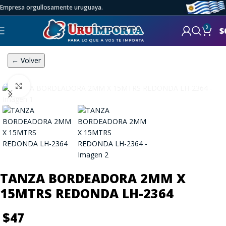
Empresa orgullosamente uruguaya.
0
$
← Volver
Click to enlarge
TANZA BORDEADORA 2MM X
15MTRS REDONDA LH-2364
$
47