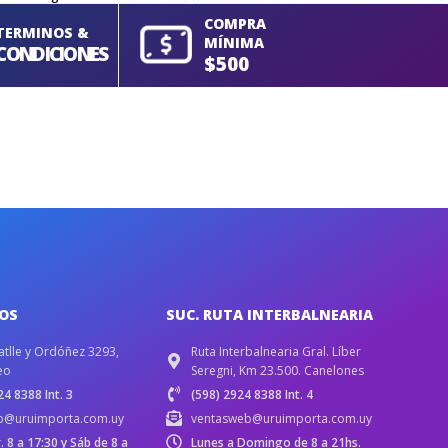
COMPRA
TERMINOS &
MÍNIMA
CONDICIONES
$500
IOS
SUC. RUTA INTERBALNEARIA
atlle y Ordóñez 3293,
Ruta Interbalnearia Gral. Líber
eo
Seregni, Km 23.500. Canelones
4 8388 Int. 3
(598) 2924 8388 Int. 4
b@uruimporta.com.uy
ventasweb@uruimporta.com.uy
r. 8 a 17:30 y Sáb de 8 a
Lunes a Domingo de 8 a 21hs.