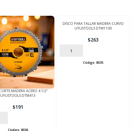
DISCO PARA TALLAR MADERA CURVO
UYUSTOOLS DTM1100
$
263
AÑADIR
Código:
8035
CORTE MADERA ACERO 4 1/2″
UYUSTOOLS DTM413
$
191
Código:
8036