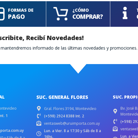
FORMAS DE
¿CÓMO
PAGO
COMPRAR?
scribite, Recibí Novedades!
te mantendremos informado de las últimas novedades y promociones.
AL
SUC. GENERAL FLORES
SUC. PROP
ontevideo
Bv. José B
Gral. Flores 3194, Montevideo
Montevid
nt. 1
(+598) 2924 8388 Int. 2
(+598) 292
ventasweb@uruimporta.com.uy
ventaswe
porta.com.uy
Lun. a Vier. 8 a 17:30 y Sáb de 8 a
Lun. a Vie
16hs.
:30 y Sáb de 8 a