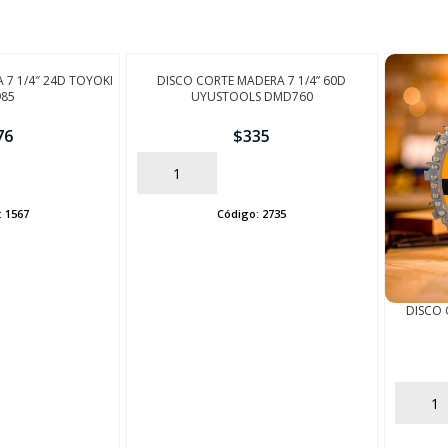
 7 1/4″ 24D TOYOKI
DISCO CORTE MADERA 7 1/4” 60D
985
UYUSTOOLS DMD760
76
$
335
AÑADIR
:
1567
Código:
2735
DISCO 
AÑADIR