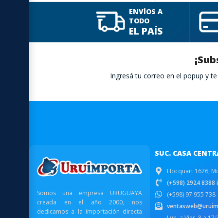
ENVÍOS A
TODO
EL PAÍS
¡Sub
Ingresá tu correo en el popup y 
SUC. CASA CENTR
Hocquart 1676, M
(+598) 2924 8388 i
Somos una empresa URUGUAYA
(+598) 97 955 738
creada en el año 2000, nos
ventasweb@uruim
dedicamos a la importación directa
Lun. a Vier. 8 a 17