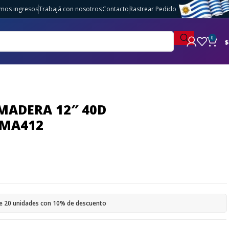
imos ingresos
Trabajá con nosotros
Contacto
Rastrear Pedido
0
$
MADERA 12″ 40D
DMA412
e 20 unidades con 10% de descuento