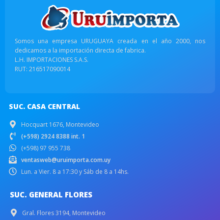
Somos una empresa URUGUAYA creada en el año 2000, nos
dedicamos a la importación directa de fabrica.
L.H. IMPORTACIONES S.A.S.
RUT: 216517090014
SUC. CASA CENTRAL
Hocquart 1676, Montevideo
(+598) 2924 8388 int. 1
(+598) 97 955 738
ventasweb@uruimporta.com.uy
Lun. a Vier. 8 a 17:30 y Sáb de 8 a 14hs.
SUC. GENERAL FLORES
Gral. Flores 3194, Montevideo