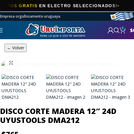
OS GRATIS
EN ELECTRO SELECCIONADOS!
Empresa orgullosamente uruguaya.
0
$
← Volver
Click to enlarge
DISCO CORTE MADERA 12″ 24D
UYUSTOOLS DMA212