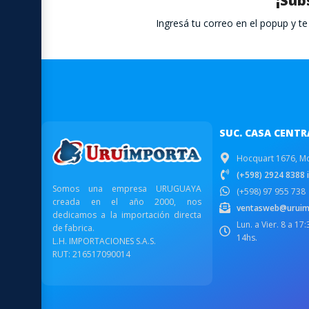
¡Sub
Ingresá tu correo en el popup y 
SUC. CASA CENTR
Hocquart 1676, M
(+598) 2924 8388 i
Somos una empresa URUGUAYA
(+598) 97 955 738
creada en el año 2000, nos
ventasweb@uruim
dedicamos a la importación directa
Lun. a Vier. 8 a 17
de fabrica.
14hs.
L.H. IMPORTACIONES S.A.S.
RUT: 216517090014