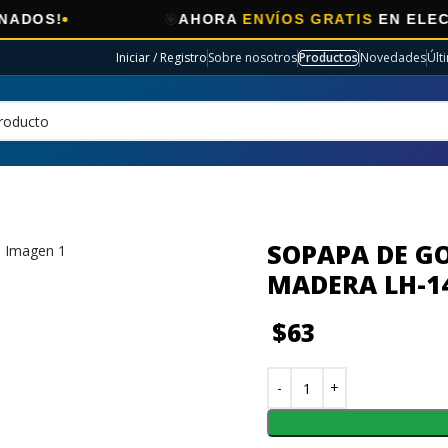
🎯
AHORA
ENVÍOS GRATIS
EN ELECTRO SE
Iniciar / Registro
Sobre nosotros
Productos
Novedades
Últ
SOPAPA DE G
MADERA LH-1
$
63