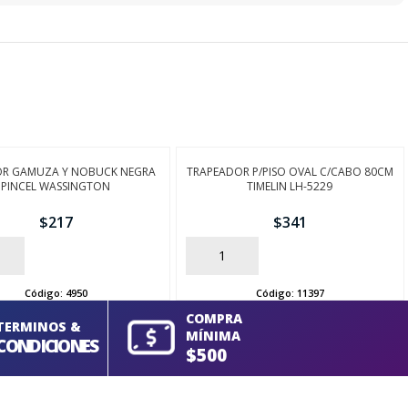
DOR GAMUZA Y NOBUCK NEGRA
TRAPEADOR P/PISO OVAL C/CABO 80CM
PINCEL WASSINGTON
TIMELIN LH-5229
$
217
$
341
AÑADIR
Código:
4950
Código:
11397
COMPRA
TERMINOS &
MÍNIMA
CONDICIONES
$500