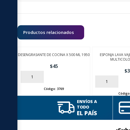
Productos relacionados
DESENGRASANTE DE COCINA X 500 ML 1950
ESPONJA LAVA VAJ
MULTICOLO
$
45
$
3
AÑADIR
AÑADIR
Código:
3769
Código
ENVÍOS A
TODO
EL PAÍS