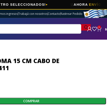
🛒
LECCIONADOS!
AHORA
ENVÍOS GRATIS
E
imos ingresos
Trabajá con nosotros
Contacto
Rastrear Pedido
0
$
OMA 15 CM CABO DE
411
COMPRAR