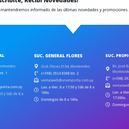
scribite, Recibí Novedades!
te mantendremos informado de las últimas novedades y promociones.
AL
SUC. GENERAL FLORES
SUC. PROP
ontevideo
Bv. José B
Gral. Flores 3194, Montevideo
Montevid
nt. 1
(+598) 2924 8388 Int. 2
(+598) 292
ventasweb@uruimporta.com.uy
ventaswe
porta.com.uy
Lun. a Vier. 8 a 17:30 y Sáb de 8 a
Lun. a Vie
16hs.
:30 y Sáb de 8 a
17:30hs.
Domingos de 8 a 16hs.
Domingos 