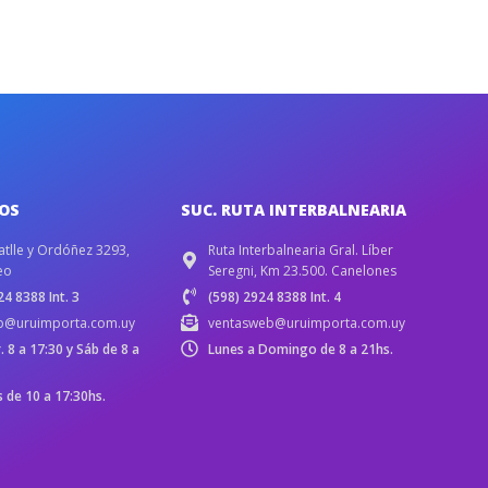
IOS
SUC. RUTA INTERBALNEARIA
atlle y Ordóñez 3293,
Ruta Interbalnearia Gral. Líber
eo
Seregni, Km 23.500. Canelones
4 8388 Int. 3
(598) 2924 8388 Int. 4
b@uruimporta.com.uy
ventasweb@uruimporta.com.uy
r. 8 a 17:30 y Sáb de 8 a
Lunes a Domingo de 8 a 21hs.
de 10 a 17:30hs.